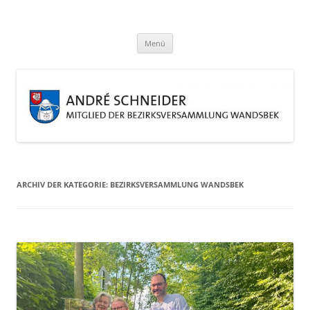
Zum
Inhalt
André Schneider
springen
Eine weitere WordPress-Website
Menü
ARCHIV DER KATEGORIE:
BEZIRKSVERSAMMLUNG WANDSBEK