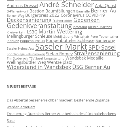
André Schneider
Andreas Dressel
Anja Quast
Berner Au
Bastion
Baumfällungen
B-Planentwurf
Baustelle
Bürgerpreis 2022
Coronavirus
COVID-19
Berner Weg
Deckensanierung
Gedenken
Frahmredder
Gedenkveranstaltung
Infostand
Kirsten Martens
Martin Wettering
LSBG
Kreisverkehr
Mellingburger Schleuse
Mobilität und Wirtschaft
Peter Tschentscher
Poppenbütteler Schleuse
Sanierung
Planung
Poppenbüttel 44
Saseler Markt
SPD Sasel
Saseler Heimatfest
Straßensanierung
Stefan Romey
Sportanlage Petunienweg
Wandsbek Medaille
Tim Stoberock
TSV Sasel
Umgestaltung
Wellingsbüttler Weg
Wentzelplatz
Widerstand in Wandsbek
ÜSG Berner Au
NEUESTE BEITRÄGE
Das Alstertal besser erreichbar machen: Bestehende Zugänge
werden erneuert
Erneuerung Durchlass Berner Au oberhalb des Rückhalte­beckens
Sasel