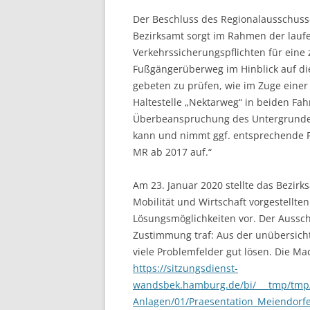
Der Beschluss des Regionalausschuss
Bezirksamt sorgt im Rahmen der laufe
Verkehrssicherungspflichten für eine
Fußgängerüberweg im Hinblick auf die
gebeten zu prüfen, wie im Zuge eine
Haltestelle „Nektarweg“ in beiden F
Überbeanspruchung des Untergrunde
kann und nimmt ggf. entsprechende 
MR ab 2017 auf.“
Am 23. Januar 2020 stellte das Bezi
Mobilität und Wirtschaft vorgestellt
Lösungsmöglichkeiten vor. Der Ausschu
Zustimmung traf: Aus der unübersicht
viele Problemfelder gut lösen. Die M
https://sitzungsdienst-
wandsbek.hamburg.de/bi/___tmp/tmp
Anlagen/01/Praesentation_Meiendorf