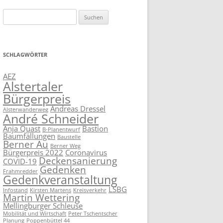
Suchen
nach:
SCHLAGWÖRTER
AEZ
Alstertaler
Bürgerpreis
Andreas Dressel
Alsterwanderweg
André Schneider
Anja Quast
Bastion
B-Planentwurf
Baumfällungen
Baustelle
Berner Au
Berner Weg
Bürgerpreis 2022
Coronavirus
Deckensanierung
COVID-19
Gedenken
Frahmredder
Gedenkveranstaltung
LSBG
Infostand
Kirsten Martens
Kreisverkehr
Martin Wettering
Mellingburger Schleuse
Mobilität und Wirtschaft
Peter Tschentscher
Planung
Poppenbüttel 44