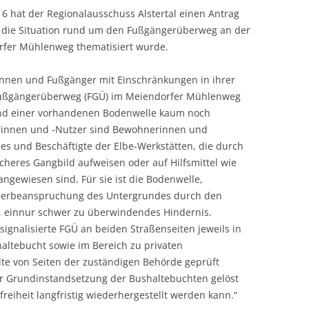
016 hat der Regionalausschuss Alstertal einen Antrag
m die Situation rund um den Fußgängerüberweg an der
rfer Mühlenweg thematisiert wurde.
nnen und Fußgänger mit Einschränkungen in ihrer
 Fußgängerüberweg (FGÜ) im Meiendorfer Mühlenweg
nd einer vorhandenen Bodenwelle kaum noch
erinnen und -Nutzer sind Bewohnerinnen und
 und Beschäftigte der Elbe-Werkstätten, die durch
cheres Gangbild aufweisen oder auf Hilfsmittel wie
angewiesen sind. Für sie ist die Bodenwelle,
berbeanspruchung des Untergrundes durch den
), einnur schwer zu überwindendes Hindernis.
signalisierte FGÜ an beiden Straßenseiten jeweils in
haltebucht sowie im Bereich zu privaten
lte von Seiten der zuständigen Behörde geprüft
r Grundinstandsetzung der Bushaltebuchten gelöst
reiheit langfristig wiederhergestellt werden kann.“