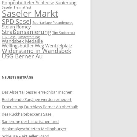
Poppenbütteler Schleuse
Sanierung
Saseler Heimatfest
Saseler Markt
SPD Sasel
Sportanlage Petunienweg
Stefan Romey
Straßensanierung
Tim Stoberock
TSV Sasel
Umgestaltung
Wandsbek Medaille
Wellingsbüttler Weg
Wentzelplatz
Widerstand in Wandsbek
ÜSG Berner Au
NEUESTE BEITRÄGE
Das Alstertal besser erreichbar machen:
Bestehende Zugänge werden erneuert
Erneuerung Durchlass Berner Au oberhalb
des Rückhalte­beckens Sasel
Sanierung der historischen und
denkmalgeschützten Mellingburger
Schleuse – aktueller Stand