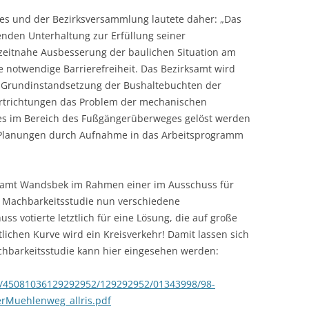
es und der Bezirksversammlung lautete daher: „Das
nden Unterhaltung zur Erfüllung seiner
 zeitnahe Ausbesserung der baulichen Situation am
 notwendige Barrierefreiheit. Das Bezirksamt wird
r Grundinstandsetzung der Bushaltebuchten der
ahrtrichtungen das Problem der mechanischen
s im Bereich des Fußgängerüberweges gelöst werden
Planungen durch Aufnahme in das Arbeitsprogramm
rksamt Wandsbek im Rahmen einer im Ausschuss für
en Machbarkeitsstudie nun verschiedene
ss votierte letztlich für eine Lösung, die auf große
lichen Kurve wird ein Kreisverkehr! Damit lassen sich
achbarkeitsstudie kann hier eingesehen werden:
/45081036129292952/129292952/01343998/98-
erMuehlenweg_allris.pdf