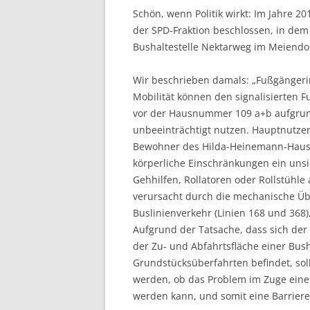
Schön, wenn Politik wirkt: Im Jahre 2
der SPD-Fraktion beschlossen, in de
Bushaltestelle Nektarweg im Meiendo
Wir beschrieben damals: „Fußgängeri
Mobilität können den signalisierten
vor der Hausnummer 109 a+b aufgru
unbeeinträchtigt nutzen. Hauptnutz
Bewohner des Hilda-Heinemann-Hauses
körperliche Einschränkungen ein unsi
Gehhilfen, Rollatoren oder Rollstühle 
verursacht durch die mechanische Ü
Buslinienverkehr (Linien 168 und 368
Aufgrund der Tatsache, dass sich der 
der Zu- und Abfahrtsfläche einer Bus
Grundstücksüberfahrten befindet, sol
werden, ob das Problem im Zuge eine
werden kann, und somit eine Barrieref