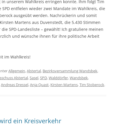
in unserem Wahlkreis erringen konnte. Ihm folgt Tim
e SPD entfielen wieder zwei Mandate im Wahlkreis, die
berock ausgeübt werden. Nachrückerin und somit
 Kirsten Martens aus Duvenstedt, die 5.430 Stimmen
 die SPD-Landesliste – gewählt! Ich gratuliere meinen
rzlich und wünsche ihnen für ihre politische Arbeit
t im Wahlkreis!
nter
Allgemein
,
Alstertal
,
Bezirksversammlung Wandsbek
,
schuss Alstertal
,
Sasel
,
SPD
,
Walddörfer
,
Wandsbek
,
:
Andreas Dressel
,
Anja Quast
,
Kirsten Martens
,
Tim Stoberock
.
ird ein Kreisverkehr