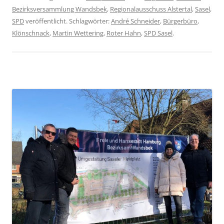
Bezirksversammlung Wandsbek
,
Regionalausschuss Alstertal
,
Sasel
,
SPD
veröffentlicht. Schlagwörter:
André Schneider
,
Bürgerbüro
,
Klönschnack
,
Martin Wettering
,
Roter Hahn
,
SPD Sasel
.