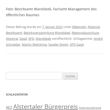
Foto: Bezirksamt Wandsbek, Fachamt Management des
öffentliches Raumes
Dieser Beitrag wurde am
7. Januar 2022
unter
Allgemein
,
Alstertal
,
Bezirksamt
,
Bezirksversammlung Wandsbek
,
Regionalausschuss
Alstertal
,
Sasel
,
SPD
,
Wandsbek
veröffentlicht. Schlagwörter:
André
Schneider
,
Martin Wettering
,
Saseler Markt
,
SPD Sasel
.
Suchen
nach:
SCHLAGWÖRTER
Alstertaler Bürgerpreis
AEZ
Alsterwanderweg