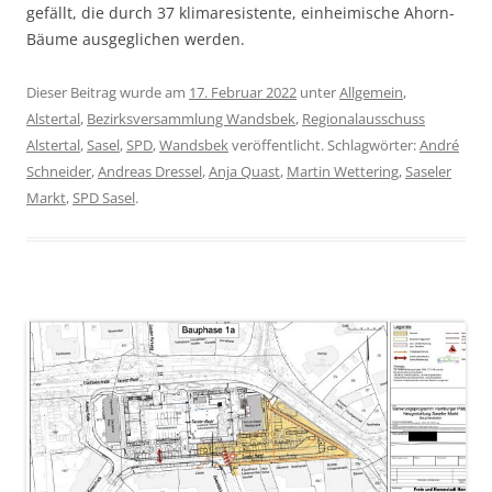
gefällt, die durch 37 klimaresistente, einheimische Ahorn-
Bäume ausgeglichen werden.
Dieser Beitrag wurde am
17. Februar 2022
unter
Allgemein
,
Alstertal
,
Bezirksversammlung Wandsbek
,
Regionalausschuss
Alstertal
,
Sasel
,
SPD
,
Wandsbek
veröffentlicht. Schlagwörter:
André
Schneider
,
Andreas Dressel
,
Anja Quast
,
Martin Wettering
,
Saseler
Markt
,
SPD Sasel
.