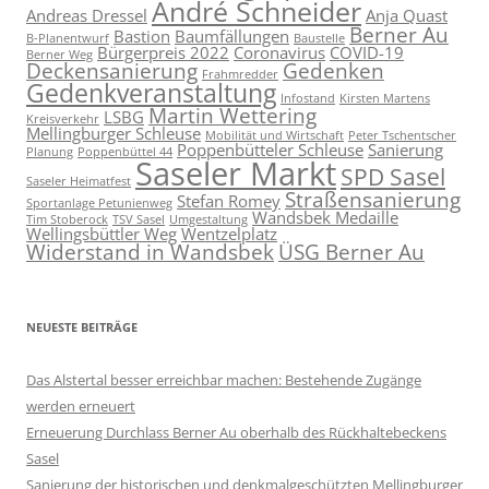
André Schneider
Andreas Dressel
Anja Quast
Berner Au
Bastion
Baumfällungen
B-Planentwurf
Baustelle
Bürgerpreis 2022
Coronavirus
COVID-19
Berner Weg
Deckensanierung
Gedenken
Frahmredder
Gedenkveranstaltung
Infostand
Kirsten Martens
Martin Wettering
LSBG
Kreisverkehr
Mellingburger Schleuse
Mobilität und Wirtschaft
Peter Tschentscher
Poppenbütteler Schleuse
Sanierung
Planung
Poppenbüttel 44
Saseler Markt
SPD Sasel
Saseler Heimatfest
Straßensanierung
Stefan Romey
Sportanlage Petunienweg
Wandsbek Medaille
Tim Stoberock
TSV Sasel
Umgestaltung
Wellingsbüttler Weg
Wentzelplatz
Widerstand in Wandsbek
ÜSG Berner Au
NEUESTE BEITRÄGE
Das Alstertal besser erreichbar machen: Bestehende Zugänge
werden erneuert
Erneuerung Durchlass Berner Au oberhalb des Rückhalte­beckens
Sasel
Sanierung der historischen und denkmalgeschützten Mellingburger