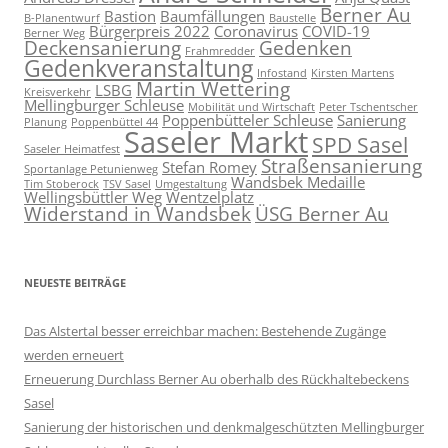
Berner Au
Bastion
Baumfällungen
B-Planentwurf
Baustelle
Bürgerpreis 2022
Coronavirus
COVID-19
Berner Weg
Deckensanierung
Gedenken
Frahmredder
Gedenkveranstaltung
Infostand
Kirsten Martens
Martin Wettering
LSBG
Kreisverkehr
Mellingburger Schleuse
Mobilität und Wirtschaft
Peter Tschentscher
Poppenbütteler Schleuse
Sanierung
Planung
Poppenbüttel 44
Saseler Markt
SPD Sasel
Saseler Heimatfest
Straßensanierung
Stefan Romey
Sportanlage Petunienweg
Wandsbek Medaille
Tim Stoberock
TSV Sasel
Umgestaltung
Wellingsbüttler Weg
Wentzelplatz
Widerstand in Wandsbek
ÜSG Berner Au
NEUESTE BEITRÄGE
Das Alstertal besser erreichbar machen: Bestehende Zugänge
werden erneuert
Erneuerung Durchlass Berner Au oberhalb des Rückhalte­beckens
Sasel
Sanierung der historischen und denkmalgeschützten Mellingburger