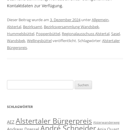
Kontaktdaten zur Verfügung.
Dieser Beitrag wurde am
3. Dezember 2024
unter
Allgemein
,
Alstertal
,
Bezirksamt
,
Bezirksversammlung Wandsbek
,
Hummelsbüttel
,
Poppenbüttel
,
Regionalausschuss Alstertal
,
Sasel
,
Wandsbek
,
Wellingsbüttel
veröffentlicht. Schlagwörter:
Alstertaler
Bürgerpreis
.
Suchen
nach:
SCHLAGWÖRTER
Alstertaler Bürgerpreis
AEZ
Alsterwanderweg
André Schneider
Andreas Dressel
Anja Quast