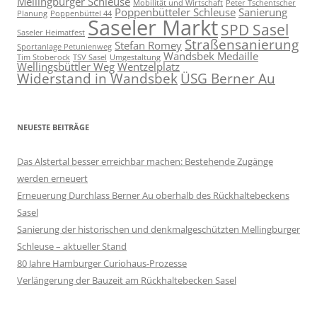
Mellingburger Schleuse
Mobilität und Wirtschaft
Peter Tschentscher
Poppenbütteler Schleuse
Sanierung
Planung
Poppenbüttel 44
Saseler Markt
SPD Sasel
Saseler Heimatfest
Straßensanierung
Stefan Romey
Sportanlage Petunienweg
Wandsbek Medaille
Tim Stoberock
TSV Sasel
Umgestaltung
Wellingsbüttler Weg
Wentzelplatz
Widerstand in Wandsbek
ÜSG Berner Au
NEUESTE BEITRÄGE
Das Alstertal besser erreichbar machen: Bestehende Zugänge
werden erneuert
Erneuerung Durchlass Berner Au oberhalb des Rückhalte­beckens
Sasel
Sanierung der historischen und denkmalgeschützten Mellingburger
Schleuse – aktueller Stand
80 Jahre Hamburger Curiohaus-Prozesse
Verlängerung der Bauzeit am Rückhaltebecken Sasel