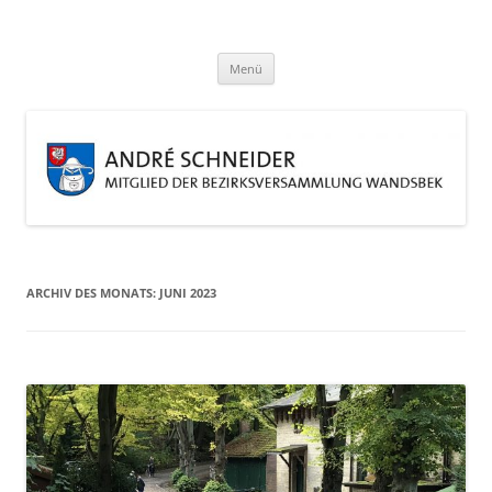
Zum
Inhalt
André Schneider
springen
Eine weitere WordPress-Website
Menü
ARCHIV DES MONATS:
JUNI 2023