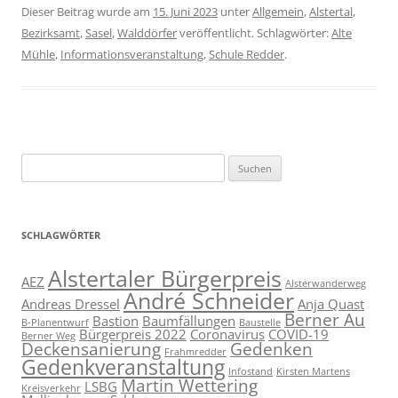
Dieser Beitrag wurde am
15. Juni 2023
unter
Allgemein
,
Alstertal
,
Bezirksamt
,
Sasel
,
Walddörfer
veröffentlicht. Schlagwörter:
Alte
Mühle
,
Informationsveranstaltung
,
Schule Redder
.
Suchen
nach:
SCHLAGWÖRTER
Alstertaler Bürgerpreis
AEZ
Alsterwanderweg
André Schneider
Andreas Dressel
Anja Quast
Berner Au
Bastion
Baumfällungen
B-Planentwurf
Baustelle
Bürgerpreis 2022
Coronavirus
COVID-19
Berner Weg
Deckensanierung
Gedenken
Frahmredder
Gedenkveranstaltung
Infostand
Kirsten Martens
Martin Wettering
LSBG
Kreisverkehr