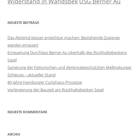
Widerstand in Wandsbek
ÜSG Berner Au
NEUESTE BEITRÄGE
Das Alstertal besser erreichbar machen: Bestehende Zugänge
werden erneuert
Erneuerung Durchlass Berner Au oberhalb des Rückhalte­beckens
Sasel
Sanierung der historischen und denkmalgeschützten Mellingburger
Schleuse – aktueller Stand
80 Jahre Hamburger Curiohaus-Prozesse
Verlängerung der Bauzeit am Rückhaltebecken Sasel
NEUESTE KOMMENTARE
ARCHIV