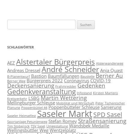
Suchen
nach:
SCHLAGWÖRTER
Alstertaler Bürgerpreis
AEZ
Alsterwanderweg
André Schneider
Andreas Dressel
Anja Quast
Berner Au
Bastion
Baumfällungen
B-Planentwurf
Baustelle
Bürgerpreis 2022
Coronavirus
COVID-19
Berner Weg
Deckensanierung
Gedenken
Frahmredder
Gedenkveranstaltung
Infostand
Kirsten Martens
Martin Wettering
LSBG
Kreisverkehr
Mellingburger Schleuse
Mobilität und Wirtschaft
Peter Tschentscher
Poppenbütteler Schleuse
Sanierung
Planung
Poppenbüttel 44
Saseler Markt
SPD Sasel
Saseler Heimatfest
Straßensanierung
Stefan Romey
Sportanlage Petunienweg
Wandsbek Medaille
Tim Stoberock
TSV Sasel
Umgestaltung
Wellingsbüttler Weg
Wentzelplatz