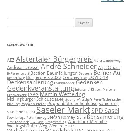
Suchen
nach:
SCHLAGWÖRTER
Alstertaler Bürgerpreis
AEZ
Alsterwanderweg
André Schneider
Andreas Dressel
Anja Quast
Berner Au
Bastion
Baumfällungen
B-Planentwurf
Baustelle
Bürgerpreis 2022
Coronavirus
COVID-19
Berner Weg
Deckensanierung
Gedenken
Frahmredder
Gedenkveranstaltung
Infostand
Kirsten Martens
Martin Wettering
LSBG
Kreisverkehr
Mellingburger Schleuse
Mobilität und Wirtschaft
Peter Tschentscher
Poppenbütteler Schleuse
Sanierung
Planung
Poppenbüttel 44
Saseler Markt
SPD Sasel
Saseler Heimatfest
Straßensanierung
Stefan Romey
Sportanlage Petunienweg
Wandsbek Medaille
Tim Stoberock
TSV Sasel
Umgestaltung
Wellingsbüttler Weg
Wentzelplatz
Widerstand in Wandsbek
ÜSG Berner Au