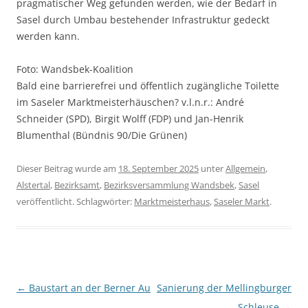
pragmatischer Weg gefunden werden, wie der Bedarf in
Sasel durch Umbau bestehender Infrastruktur gedeckt
werden kann.
Foto: Wandsbek-Koalition
Bald eine barrierefrei und öffentlich zugängliche Toilette
im Saseler Marktmeisterhäuschen? v.l.n.r.: André
Schneider (SPD), Birgit Wolff (FDP) und Jan-Henrik
Blumenthal (Bündnis 90/Die Grünen)
Dieser Beitrag wurde am
18. September 2025
unter
Allgemein
,
Alstertal
,
Bezirksamt
,
Bezirksversammlung Wandsbek
,
Sasel
veröffentlicht. Schlagwörter:
Marktmeisterhaus
,
Saseler Markt
.
Beitragsnavigation
←
Baustart an der Berner Au
Sanierung der Mellingburger
Schleuse
→