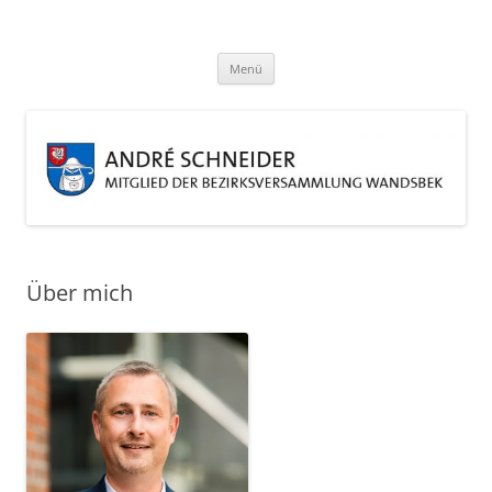
Zum
Inhalt
André Schneider
springen
Eine weitere WordPress-Website
Menü
Über mich