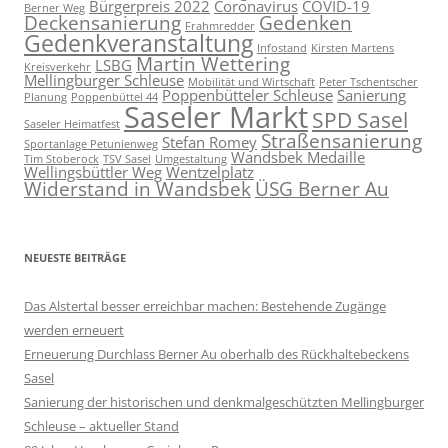
Bürgerpreis 2022
Coronavirus
COVID-19
Berner Weg
Deckensanierung
Gedenken
Frahmredder
Gedenkveranstaltung
Infostand
Kirsten Martens
Martin Wettering
LSBG
Kreisverkehr
Mellingburger Schleuse
Mobilität und Wirtschaft
Peter Tschentscher
Poppenbütteler Schleuse
Sanierung
Planung
Poppenbüttel 44
Saseler Markt
SPD Sasel
Saseler Heimatfest
Straßensanierung
Stefan Romey
Sportanlage Petunienweg
Wandsbek Medaille
Tim Stoberock
TSV Sasel
Umgestaltung
Wellingsbüttler Weg
Wentzelplatz
Widerstand in Wandsbek
ÜSG Berner Au
NEUESTE BEITRÄGE
Das Alstertal besser erreichbar machen: Bestehende Zugänge
werden erneuert
Erneuerung Durchlass Berner Au oberhalb des Rückhalte­beckens
Sasel
Sanierung der historischen und denkmalgeschützten Mellingburger
Schleuse – aktueller Stand