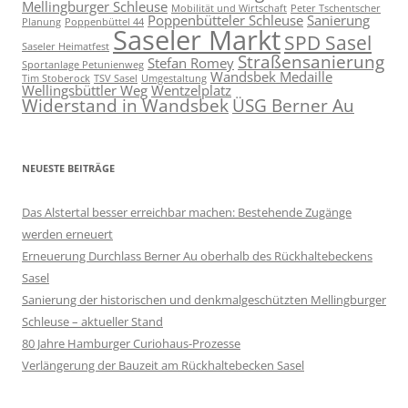
Mellingburger Schleuse
Mobilität und Wirtschaft
Peter Tschentscher
Poppenbütteler Schleuse
Sanierung
Planung
Poppenbüttel 44
Saseler Markt
SPD Sasel
Saseler Heimatfest
Straßensanierung
Stefan Romey
Sportanlage Petunienweg
Wandsbek Medaille
Tim Stoberock
TSV Sasel
Umgestaltung
Wellingsbüttler Weg
Wentzelplatz
Widerstand in Wandsbek
ÜSG Berner Au
NEUESTE BEITRÄGE
Das Alstertal besser erreichbar machen: Bestehende Zugänge
werden erneuert
Erneuerung Durchlass Berner Au oberhalb des Rückhalte­beckens
Sasel
Sanierung der historischen und denkmalgeschützten Mellingburger
Schleuse – aktueller Stand
80 Jahre Hamburger Curiohaus-Prozesse
Verlängerung der Bauzeit am Rückhaltebecken Sasel