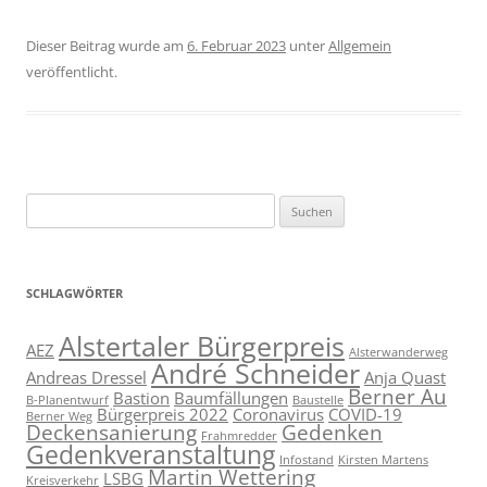
Dieser Beitrag wurde am
6. Februar 2023
unter
Allgemein
veröffentlicht.
Suchen
nach:
SCHLAGWÖRTER
Alstertaler Bürgerpreis
AEZ
Alsterwanderweg
André Schneider
Andreas Dressel
Anja Quast
Berner Au
Bastion
Baumfällungen
B-Planentwurf
Baustelle
Bürgerpreis 2022
Coronavirus
COVID-19
Berner Weg
Deckensanierung
Gedenken
Frahmredder
Gedenkveranstaltung
Infostand
Kirsten Martens
Martin Wettering
LSBG
Kreisverkehr