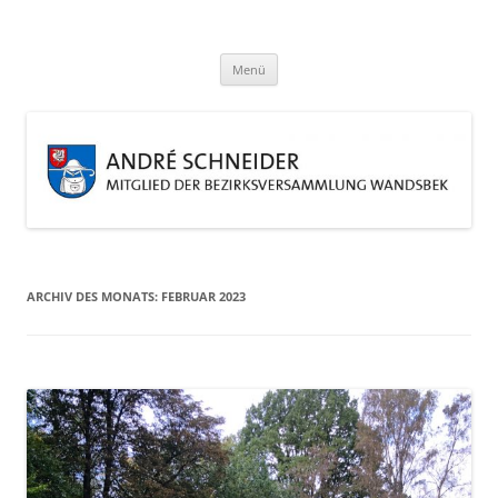
Zum
Inhalt
André Schneider
springen
Eine weitere WordPress-Website
Menü
ARCHIV DES MONATS:
FEBRUAR 2023