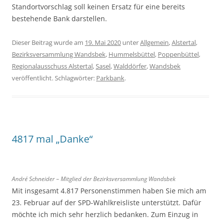
Standortvorschlag soll keinen Ersatz für eine bereits
bestehende Bank darstellen.
Dieser Beitrag wurde am
19. Mai 2020
unter
Allgemein
,
Alstertal
,
Bezirksversammlung Wandsbek
,
Hummelsbüttel
,
Poppenbüttel
,
Regionalausschuss Alstertal
,
Sasel
,
Walddörfer
,
Wandsbek
veröffentlicht. Schlagwörter:
Parkbank
.
4817 mal „Danke“
André Schneider – Mitglied der Bezirksversammlung Wandsbek
Mit insgesamt 4.817 Personenstimmen haben Sie mich am
23. Februar auf der SPD-Wahlkreisliste unterstützt. Dafür
möchte ich mich sehr herzlich bedanken. Zum Einzug in