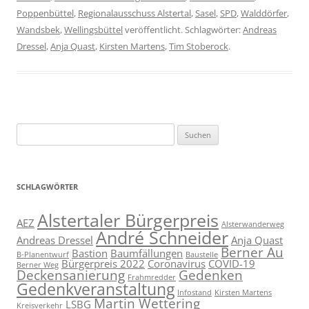
Poppenbüttel
,
Regionalausschuss Alstertal
,
Sasel
,
SPD
,
Walddörfer
,
Wandsbek
,
Wellingsbüttel
veröffentlicht. Schlagwörter:
Andreas
Dressel
,
Anja Quast
,
Kirsten Martens
,
Tim Stoberock
.
Suchen
nach:
SCHLAGWÖRTER
Alstertaler Bürgerpreis
AEZ
Alsterwanderweg
André Schneider
Andreas Dressel
Anja Quast
Berner Au
Bastion
Baumfällungen
B-Planentwurf
Baustelle
Bürgerpreis 2022
Coronavirus
COVID-19
Berner Weg
Deckensanierung
Gedenken
Frahmredder
Gedenkveranstaltung
Infostand
Kirsten Martens
Martin Wettering
LSBG
Kreisverkehr