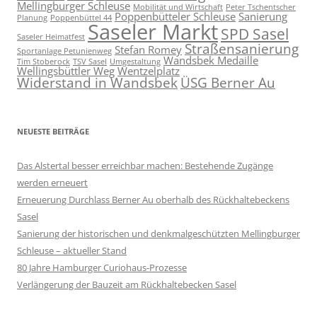
Mellingburger Schleuse
Mobilität und Wirtschaft
Peter Tschentscher
Poppenbütteler Schleuse
Sanierung
Planung
Poppenbüttel 44
Saseler Markt
SPD Sasel
Saseler Heimatfest
Straßensanierung
Stefan Romey
Sportanlage Petunienweg
Wandsbek Medaille
Tim Stoberock
TSV Sasel
Umgestaltung
Wellingsbüttler Weg
Wentzelplatz
Widerstand in Wandsbek
ÜSG Berner Au
NEUESTE BEITRÄGE
Das Alstertal besser erreichbar machen: Bestehende Zugänge
werden erneuert
Erneuerung Durchlass Berner Au oberhalb des Rückhalte­beckens
Sasel
Sanierung der historischen und denkmalgeschützten Mellingburger
Schleuse – aktueller Stand
80 Jahre Hamburger Curiohaus-Prozesse
Verlängerung der Bauzeit am Rückhaltebecken Sasel