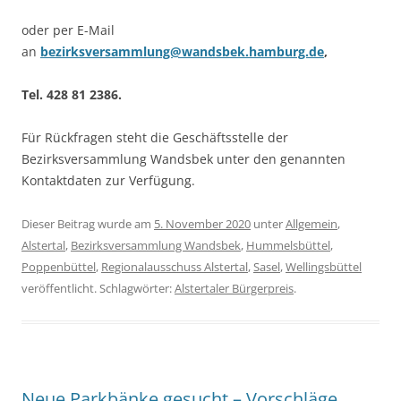
oder per E-Mail
an
bezirksversammlung@wandsbek.hamburg.de
,
Tel. 428 81 2386.
Für Rückfragen steht die Geschäftsstelle der
Bezirksversammlung Wandsbek unter den genannten
Kontaktdaten zur Verfügung.
Dieser Beitrag wurde am
5. November 2020
unter
Allgemein
,
Alstertal
,
Bezirksversammlung Wandsbek
,
Hummelsbüttel
,
Poppenbüttel
,
Regionalausschuss Alstertal
,
Sasel
,
Wellingsbüttel
veröffentlicht. Schlagwörter:
Alstertaler Bürgerpreis
.
Neue Parkbänke gesucht – Vorschläge