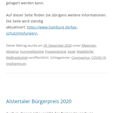
gelagert werden kann.
Auf dieser Seite finden Sie übrigens weitere Informationen.
Die Seite wird ständig
aktualisiert:
https://www.hamburg.de/faq-
schutzimpfungen/
„
Dieser Beitrag wurde am
29. Dezember 2020
unter
Allgemein
,
Alstertal
,
Hummelsbüttel
,
Poppenbüttel
,
Sasel
,
Walddörfer
,
Wellingsbüttel
veröffentlicht. Schlagwörter:
Coronavirus
,
COVID-19
,
Impfzentrum
.
Alstertaler Bürgerpreis 2020