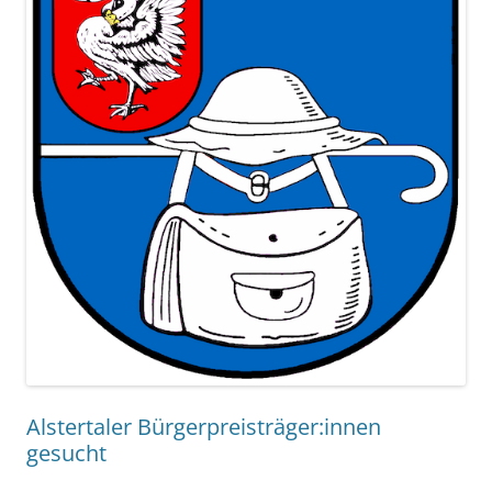
Alstertaler Bürgerpreisträger:innen
gesucht