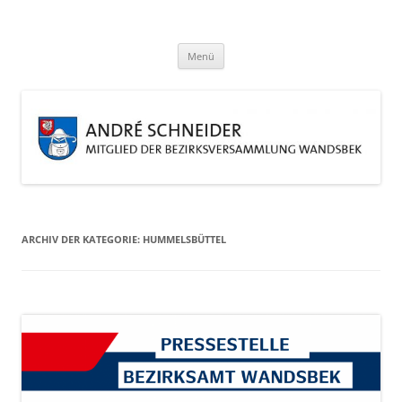
Zum
Inhalt
André Schneider
springen
Eine weitere WordPress-Website
Menü
ARCHIV DER KATEGORIE:
HUMMELSBÜTTEL