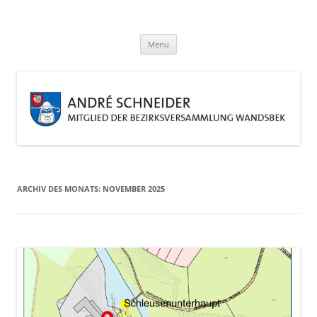
Zum
Inhalt
André Schneider
springen
Eine weitere WordPress-Website
Menü
ARCHIV DES MONATS:
NOVEMBER 2025