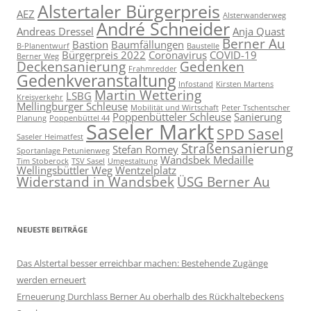
Alstertaler Bürgerpreis
AEZ
Alsterwanderweg
André Schneider
Andreas Dressel
Anja Quast
Berner Au
Bastion
Baumfällungen
B-Planentwurf
Baustelle
Bürgerpreis 2022
Coronavirus
COVID-19
Berner Weg
Deckensanierung
Gedenken
Frahmredder
Gedenkveranstaltung
Infostand
Kirsten Martens
Martin Wettering
LSBG
Kreisverkehr
Mellingburger Schleuse
Mobilität und Wirtschaft
Peter Tschentscher
Poppenbütteler Schleuse
Sanierung
Planung
Poppenbüttel 44
Saseler Markt
SPD Sasel
Saseler Heimatfest
Straßensanierung
Stefan Romey
Sportanlage Petunienweg
Wandsbek Medaille
Tim Stoberock
TSV Sasel
Umgestaltung
Wellingsbüttler Weg
Wentzelplatz
Widerstand in Wandsbek
ÜSG Berner Au
NEUESTE BEITRÄGE
Das Alstertal besser erreichbar machen: Bestehende Zugänge
werden erneuert
Erneuerung Durchlass Berner Au oberhalb des Rückhalte­beckens