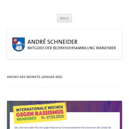
Zum
Inhalt
André Schneider
springen
Eine weitere WordPress-Website
Menü
ARCHIV DES MONATS:
JANUAR 2022