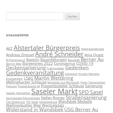
Suchen
nach:
SCHLAGWÖRTER
Alstertaler Bürgerpreis
AEZ
Alsterwanderweg
André Schneider
Andreas Dressel
Anja Quast
Berner Au
Bastion
Baumfällungen
B-Planentwurf
Baustelle
Bürgerpreis 2022
Coronavirus
COVID-19
Berner Weg
Deckensanierung
Gedenken
Frahmredder
Gedenkveranstaltung
Infostand
Kirsten Martens
Martin Wettering
LSBG
Kreisverkehr
Mellingburger Schleuse
Mobilität und Wirtschaft
Peter Tschentscher
Poppenbütteler Schleuse
Sanierung
Planung
Poppenbüttel 44
Saseler Markt
SPD Sasel
Saseler Heimatfest
Straßensanierung
Stefan Romey
Sportanlage Petunienweg
Wandsbek Medaille
Tim Stoberock
TSV Sasel
Umgestaltung
Wellingsbüttler Weg
Wentzelplatz
Widerstand in Wandsbek
ÜSG Berner Au