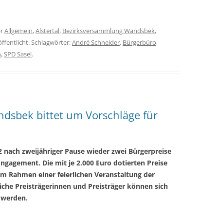
er
Allgemein
,
Alstertal
,
Bezirksversammlung Wandsbek
,
ffentlicht. Schlagwörter:
André Schneider
,
Bürgerbüro
,
n
,
SPD Sasel
.
dsbek bittet um Vorschläge für
 nach zweijähriger Pause wieder zwei Bürgerpreise
ngagement. Die mit je 2.000 Euro dotierten Preise
m Rahmen einer feierlichen Veranstaltung der
che Preisträgerinnen und Preisträger können sich
 werden.