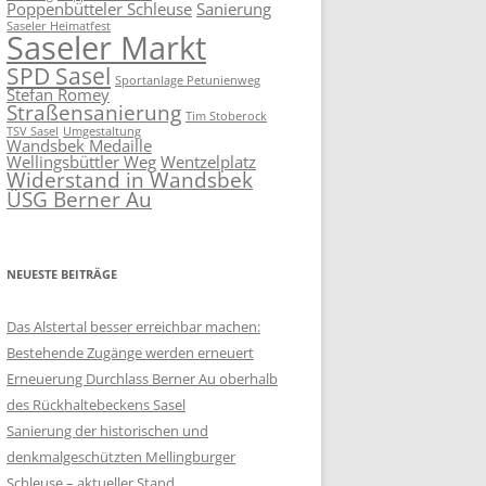
Poppenbütteler Schleuse
Sanierung
Saseler Heimatfest
Saseler Markt
SPD Sasel
Sportanlage Petunienweg
Stefan Romey
Straßensanierung
Tim Stoberock
TSV Sasel
Umgestaltung
Wandsbek Medaille
Wellingsbüttler Weg
Wentzelplatz
Widerstand in Wandsbek
ÜSG Berner Au
NEUESTE BEITRÄGE
Das Alstertal besser erreichbar machen:
Bestehende Zugänge werden erneuert
Erneuerung Durchlass Berner Au oberhalb
des Rückhalte­beckens Sasel
Sanierung der historischen und
denkmalgeschützten Mellingburger
Schleuse – aktueller Stand