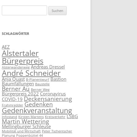
Suchen
nach:
SCHLAGWÖRTER
AEZ
Alstertaler
Bürgerpreis
Andreas Dressel
Alsterwanderweg
André Schneider
Anja Quast
Bastion
B-Planentwurf
Baumfällungen
Baustelle
Berner Au
Berner Weg
Bürgerpreis 2022
Coronavirus
Deckensanierung
COVID-19
Gedenken
Frahmredder
Gedenkveranstaltung
LSBG
Infostand
Kirsten Martens
Kreisverkehr
Martin Wettering
Mellingburger Schleuse
Mobilität und Wirtschaft
Peter Tschentscher
Planung
Poppenbüttel 44