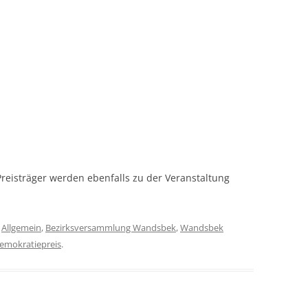
Preisträger werden ebenfalls zu der Veranstaltung
r
Allgemein
,
Bezirksversammlung Wandsbek
,
Wandsbek
emokratiepreis
.