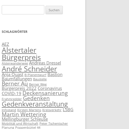
Suchen
nach:
SCHLAGWÖRTER
AEZ
Alstertaler
Bürgerpreis
Andreas Dressel
Alsterwanderweg
André Schneider
Anja Quast
Bastion
B-Planentwurf
Baumfällungen
Baustelle
Berner Au
Berner Weg
Bürgerpreis 2022
Coronavirus
Deckensanierung
COVID-19
Gedenken
Frahmredder
Gedenkveranstaltung
LSBG
Infostand
Kirsten Martens
Kreisverkehr
Martin Wettering
Mellingburger Schleuse
Mobilität und Wirtschaft
Peter Tschentscher
Planung
Poppenbüttel 44