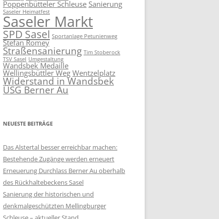
Poppenbütteler Schleuse
Sanierung
Saseler Heimatfest
Saseler Markt
SPD Sasel
Sportanlage Petunienweg
Stefan Romey
Straßensanierung
Tim Stoberock
TSV Sasel
Umgestaltung
Wandsbek Medaille
Wellingsbüttler Weg
Wentzelplatz
Widerstand in Wandsbek
ÜSG Berner Au
NEUESTE BEITRÄGE
Das Alstertal besser erreichbar machen:
Bestehende Zugänge werden erneuert
Erneuerung Durchlass Berner Au oberhalb
des Rückhalte­beckens Sasel
Sanierung der historischen und
denkmalgeschützten Mellingburger
Schleuse – aktueller Stand