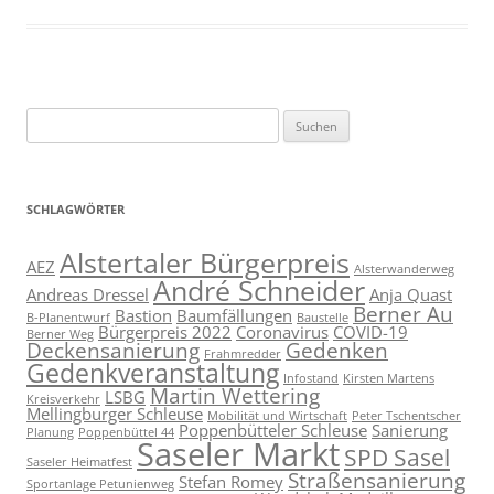
Suchen
nach:
SCHLAGWÖRTER
Alstertaler Bürgerpreis
AEZ
Alsterwanderweg
André Schneider
Andreas Dressel
Anja Quast
Berner Au
Bastion
Baumfällungen
B-Planentwurf
Baustelle
Bürgerpreis 2022
Coronavirus
COVID-19
Berner Weg
Deckensanierung
Gedenken
Frahmredder
Gedenkveranstaltung
Infostand
Kirsten Martens
Martin Wettering
LSBG
Kreisverkehr
Mellingburger Schleuse
Mobilität und Wirtschaft
Peter Tschentscher
Poppenbütteler Schleuse
Sanierung
Planung
Poppenbüttel 44
Saseler Markt
SPD Sasel
Saseler Heimatfest
Straßensanierung
Stefan Romey
Sportanlage Petunienweg