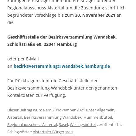
künftigen Preisträgerinnen und Preisträger bittet der
Regionalausschuss Alstertal um die Zusendung schriftlich
begründeter Vorschläge bis zum
30. November 2021
an
die
Geschäftsstelle der Bezirksversammlung Wandsbek,
Schloßstraße 60, 22041 Hamburg
oder per E-Mail
an
bezirksversammlung@wandsbek.hamburg.de
Für Rückfragen steht die Geschäftsstelle der
Bezirksversammlung Wandsbek unter den genannten
Kontaktdaten zur Verfügung.
Dieser Beitrag wurde am
2. November 2021
unter
Allgemein
,
Alstertal
,
Bezirksversammlung Wandsbek
,
Hummelsbüttel
,
Regionalausschuss Alstertal
,
Sasel
,
Wellingsbüttel
veröffentlicht.
Schlagwörter:
Alstertaler Bürgerpreis
.