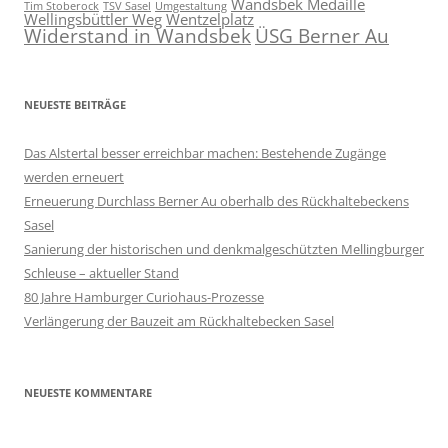
Wandsbek Medaille
Tim Stoberock
TSV Sasel
Umgestaltung
Wellingsbüttler Weg
Wentzelplatz
Widerstand in Wandsbek
ÜSG Berner Au
NEUESTE BEITRÄGE
Das Alstertal besser erreichbar machen: Bestehende Zugänge
werden erneuert
Erneuerung Durchlass Berner Au oberhalb des Rückhalte­beckens
Sasel
Sanierung der historischen und denkmalgeschützten Mellingburger
Schleuse – aktueller Stand
80 Jahre Hamburger Curiohaus-Prozesse
Verlängerung der Bauzeit am Rückhaltebecken Sasel
NEUESTE KOMMENTARE