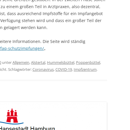
zu einem großen Teil in Arztpraxen, also dezentral,
st, dass ausreichend Impfstoffe für ein Impfangebot
Verfügung stehen wird und dass ein großer Teil der
n gelagert werden kann.
eitere Informationen. Die Seite wird ständig
/faq-schutzimpfungen/
„
0
unter
Allgemein
,
Alstertal
,
Hummelsbüttel
,
Poppenbüttel
,
icht. Schlagwörter:
Coronavirus
,
COVID-19
,
Impfzentrum
.