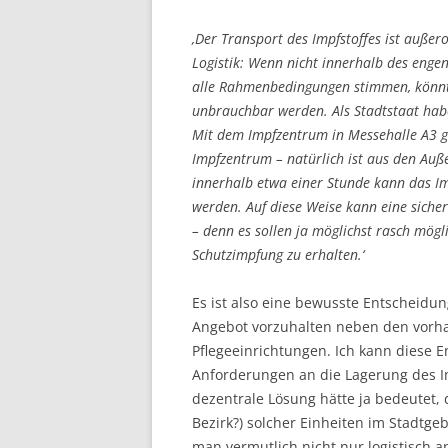
‚Der Transport des Impfstoffes ist auße
Logistik: Wenn nicht innerhalb des engen
alle Rahmenbedingungen stimmen, könnte
unbrauchbar werden. Als Stadtstaat habe
Mit dem Impfzentrum in Messehalle A3 g
Impfzentrum – natürlich ist aus den Auße
innerhalb etwa einer Stunde kann das Im
werden. Auf diese Weise kann eine siche
– denn es sollen ja möglichst rasch mögl
Schutzimpfung zu erhalten.‘
Es ist also eine bewusste Entscheidung
Angebot vorzuhalten neben den vorh
Pflegeeinrichtungen. Ich kann diese
Anforderungen an die Lagerung des Im
dezentrale Lösung hätte ja bedeutet,
Bezirk?) solcher Einheiten im Stadtge
man vermutlich nicht nur logistisch a