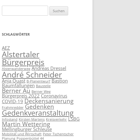
Suchen
nach:
SCHLAGWÖRTER
AEZ
Alstertaler
Bürgerpreis
Andreas Dressel
Alsterwanderweg
André Schneider
Anja Quast
Bastion
B-Planentwurf
Baumfällungen
Baustelle
Berner Au
Berner Weg
Bürgerpreis 2022
Coronavirus
Deckensanierung
COVID-19
Gedenken
Frahmredder
Gedenkveranstaltung
LSBG
Infostand
Kirsten Martens
Kreisverkehr
Martin Wettering
Mellingburger Schleuse
Mobilität und Wirtschaft
Peter Tschentscher
Planung
Poppenbüttel 44