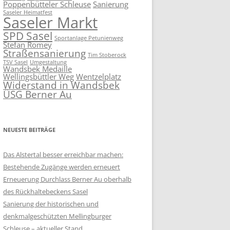
Poppenbütteler Schleuse
Sanierung
Saseler Heimatfest
Saseler Markt
SPD Sasel
Sportanlage Petunienweg
Stefan Romey
Straßensanierung
Tim Stoberock
TSV Sasel
Umgestaltung
Wandsbek Medaille
Wellingsbüttler Weg
Wentzelplatz
Widerstand in Wandsbek
ÜSG Berner Au
NEUESTE BEITRÄGE
Das Alstertal besser erreichbar machen:
Bestehende Zugänge werden erneuert
Erneuerung Durchlass Berner Au oberhalb
des Rückhalte­beckens Sasel
Sanierung der historischen und
denkmalgeschützten Mellingburger
Schleuse – aktueller Stand