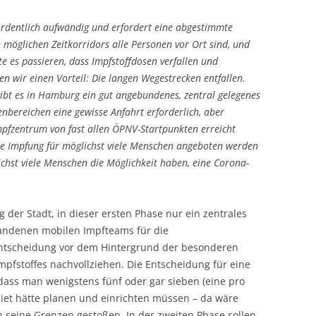
rordentlich aufwändig und erfordert eine abgestimmte
 möglichen Zeitkorridors alle Personen vor Ort sind, und
 es passieren, dass Impfstoffdosen verfallen und
n wir einen Vorteil: Die langen Wegestrecken entfallen.
ibt es in Hamburg ein gut angebundenes, zentral gelegenes
nbereichen eine gewisse Anfahrt erforderlich, aber
pfzentrum von fast allen ÖPNV-Startpunkten erreicht
re Impfung für möglichst viele Menschen angeboten werden
ichst viele Menschen die Möglichkeit haben, eine Corona-
 der Stadt, in dieser ersten Phase nur ein zentrales
andenen mobilen Impfteams für die
 Entscheidung vor dem Hintergrund der besonderen
pfstoffes nachvollziehen. Die Entscheidung für eine
 dass man wenigstens fünf oder gar sieben (eine pro
biet hätte planen und einrichten müssen – da wäre
n seine Grenzen gestoßen. In der zweiten Phase sollen