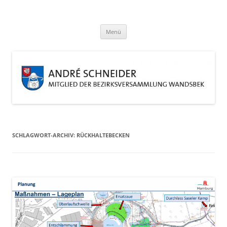
Zum
Inhalt
André Schneider
springen
Eine weitere WordPress-Website
Menü
SCHLAGWORT-ARCHIV:
RÜCKHALTEBECKEN