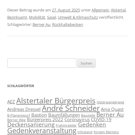
Dieser Beitrag wurde am
27. August 2025
unter
Allgemein
,
Alstertal
,
Bezirksamt
,
Mobilität
,
Sasel
,
Umwelt & Klimaschutz
veröffentlicht.
Schlagwörter:
Berner Au
,
Rückhaltebecken
.
Suchen
nach:
SCHLAGWÖRTER
Alstertaler Bürgerpreis
AEZ
Alsterwanderweg
André Schneider
Andreas Dressel
Anja Quast
Berner Au
Bastion
Baumfällungen
B-Planentwurf
Baustelle
Bürgerpreis 2022
Coronavirus
COVID-19
Berner Weg
Deckensanierung
Gedenken
Frahmredder
Gedenkveranstaltung
Infostand
Kirsten Martens