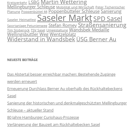
Martin Wettering
LSBG
Kreisverkehr
Mellingburger Schleuse
Mobilität und Wirtschaft
Peter Tschentscher
Poppenbütteler Schleuse
Sanierung
Planung
Poppenbüttel 44
Saseler Markt
SPD Sasel
Saseler Heimatfest
Straßensanierung
Stefan Romey
Sportanlage Petunienweg
Wandsbek Medaille
Tim Stoberock
TSV Sasel
Umgestaltung
Wellingsbüttler Weg
Wentzelplatz
Widerstand in Wandsbek
ÜSG Berner Au
NEUESTE BEITRÄGE
Das Alstertal besser erreichbar machen: Bestehende Zugänge
werden erneuert
Erneuerung Durchlass Berner Au oberhalb des Rückhalte­beckens
Sasel
Sanierung der historischen und denkmalgeschützten Mellingburger
Schleuse – aktueller Stand
80 Jahre Hamburger Curiohaus-Prozesse
Verlängerung der Bauzeit am Rückhaltebecken Sasel