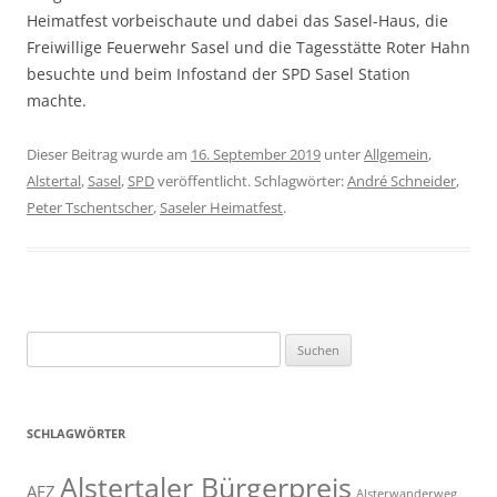
Heimatfest vorbeischaute und dabei das Sasel-Haus, die
Freiwillige Feuerwehr Sasel und die Tagesstätte Roter Hahn
besuchte und beim Infostand der SPD Sasel Station
machte.
Dieser Beitrag wurde am
16. September 2019
unter
Allgemein
,
Alstertal
,
Sasel
,
SPD
veröffentlicht. Schlagwörter:
André Schneider
,
Peter Tschentscher
,
Saseler Heimatfest
.
Suchen
nach:
SCHLAGWÖRTER
Alstertaler Bürgerpreis
AEZ
Alsterwanderweg