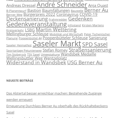
André Schneider
Andreas Dressel
Anja Quast
Berner Au
Bastion
Baumfällungen
B-Planentwurf
Baustelle
Bürgerpreis 2022
Coronavirus
COVID-19
Berner Weg
Deckensanierung
Gedenken
Frahmredder
Gedenkveranstaltung
Infostand
Kirsten Martens
Martin Wettering
LSBG
Kreisverkehr
Mellingburger Schleuse
Mobilität und Wirtschaft
Peter Tschentscher
Poppenbütteler Schleuse
Sanierung
Planung
Poppenbüttel 44
Saseler Markt
SPD Sasel
Saseler Heimatfest
Straßensanierung
Stefan Romey
Sportanlage Petunienweg
Wandsbek Medaille
Tim Stoberock
TSV Sasel
Umgestaltung
Wellingsbüttler Weg
Wentzelplatz
Widerstand in Wandsbek
ÜSG Berner Au
NEUESTE BEITRÄGE
Das Alstertal besser erreichbar machen: Bestehende Zugänge
werden erneuert
Erneuerung Durchlass Berner Au oberhalb des Rückhalte­beckens
Sasel