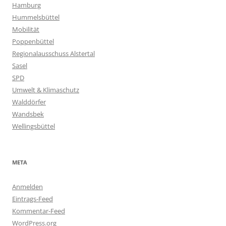
Hamburg
Hummelsbüttel
Mobilität
Poppenbüttel
Regionalausschuss Alstertal
Sasel
SPD
Umwelt & Klimaschutz
Walddörfer
Wandsbek
Wellingsbüttel
META
Anmelden
Eintrags-Feed
Kommentar-Feed
WordPress.org