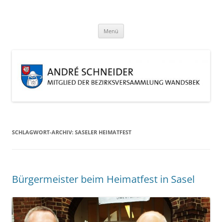
Zum
Inhalt
André Schneider
springen
Eine weitere WordPress-Website
Menü
SCHLAGWORT-ARCHIV:
SASELER HEIMATFEST
Bürgermeister beim Heimatfest in Sasel