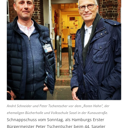
André Schneider und Peter Tschentscher vor dem „Roten Hahn“, der
ehemaligen Bücherhalle und Volksschule Sasel in der Kunaustraße.
Schnappschuss vom Sonntag, als Hamburgs Erster
Bürgermeister Peter Tschentscher beim 44. Saseler