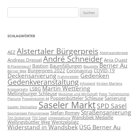
Suchen
nach:
SCHLAGWÖRTER
Alstertaler Bürgerpreis
AEZ
Alsterwanderweg
André Schneider
Andreas Dressel
Anja Quast
Berner Au
Bastion
Baumfällungen
B-Planentwurf
Baustelle
Bürgerpreis 2022
Coronavirus
COVID-19
Berner Weg
Deckensanierung
Gedenken
Frahmredder
Gedenkveranstaltung
Infostand
Kirsten Martens
Martin Wettering
LSBG
Kreisverkehr
Mellingburger Schleuse
Mobilität und Wirtschaft
Peter Tschentscher
Poppenbütteler Schleuse
Sanierung
Planung
Poppenbüttel 44
Saseler Markt
SPD Sasel
Saseler Heimatfest
Straßensanierung
Stefan Romey
Sportanlage Petunienweg
Wandsbek Medaille
Tim Stoberock
TSV Sasel
Umgestaltung
Wellingsbüttler Weg
Wentzelplatz
Widerstand in Wandsbek
ÜSG Berner Au