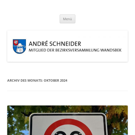
Zum
Inhalt
André Schneider
springen
Eine weitere WordPress-Website
Menü
ARCHIV DES MONATS:
OKTOBER 2024