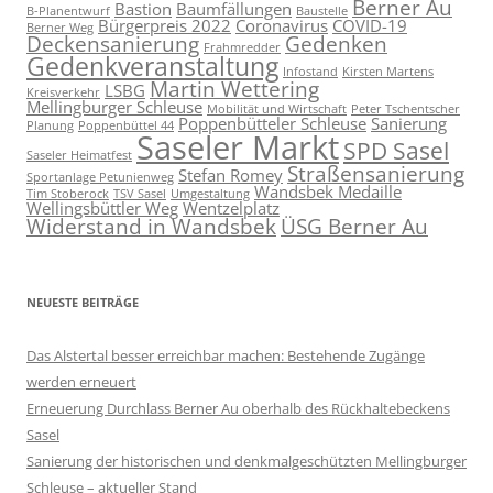
Berner Au
Bastion
Baumfällungen
B-Planentwurf
Baustelle
Bürgerpreis 2022
Coronavirus
COVID-19
Berner Weg
Deckensanierung
Gedenken
Frahmredder
Gedenkveranstaltung
Infostand
Kirsten Martens
Martin Wettering
LSBG
Kreisverkehr
Mellingburger Schleuse
Mobilität und Wirtschaft
Peter Tschentscher
Poppenbütteler Schleuse
Sanierung
Planung
Poppenbüttel 44
Saseler Markt
SPD Sasel
Saseler Heimatfest
Straßensanierung
Stefan Romey
Sportanlage Petunienweg
Wandsbek Medaille
Tim Stoberock
TSV Sasel
Umgestaltung
Wellingsbüttler Weg
Wentzelplatz
Widerstand in Wandsbek
ÜSG Berner Au
NEUESTE BEITRÄGE
Das Alstertal besser erreichbar machen: Bestehende Zugänge
werden erneuert
Erneuerung Durchlass Berner Au oberhalb des Rückhalte­beckens
Sasel
Sanierung der historischen und denkmalgeschützten Mellingburger
Schleuse – aktueller Stand