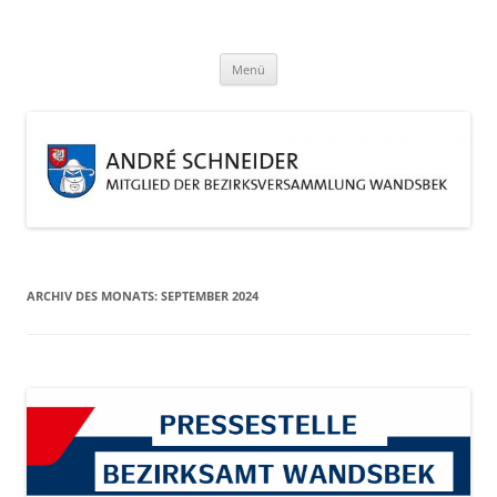
Zum
Inhalt
André Schneider
springen
Eine weitere WordPress-Website
Menü
ARCHIV DES MONATS:
SEPTEMBER 2024