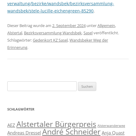
verwaltung/bezirke/wandsbek/bezirksversammlung-
wandsbek/stele-lucille-eichengreen-85290
.
Dieser Beitrag wurde am
2. September 2024
unter
Allgemein
,
Alstertal
,
Bezirksversammlung Wandsbek
,
Sasel
veröffentlicht.
Schlagwörter:
Gedenkort KZ Sasel
,
Wandsbeker Weg der
Erinnerung
.
Suchen
nach:
SCHLAGWÖRTER
Alstertaler Bürgerpreis
AEZ
Alsterwanderweg
André Schneider
Andreas Dressel
Anja Quast