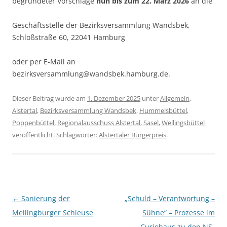
begründeter Vorschläge
nun bis zum 22. März 2026
an die
Geschäftsstelle der Bezirksversammlung Wandsbek,
Schloßstraße 60, 22041 Hamburg
oder per E-Mail an
bezirksversammlung@wandsbek.hamburg.de.
Dieser Beitrag wurde am
1. Dezember 2025
unter
Allgemein
,
Alstertal
,
Bezirksversammlung Wandsbek
,
Hummelsbüttel
,
Poppenbüttel
,
Regionalausschuss Alstertal
,
Sasel
,
Wellingsbüttel
veröffentlicht. Schlagwörter:
Alstertaler Bürgerpreis
.
Beitragsnavigation
←
Sanierung der
„Schuld – Verantwortung –
Mellingburger Schleuse
Sühne“ – Prozesse im
Curiohaus zu den NS-