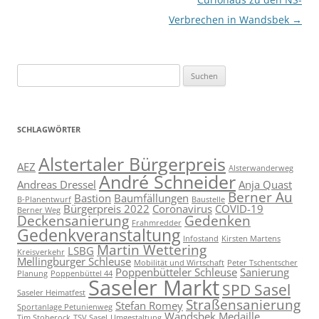
Verbrechen in Wandsbek
→
Suchen
nach:
SCHLAGWÖRTER
Alstertaler Bürgerpreis
AEZ
Alsterwanderweg
André Schneider
Andreas Dressel
Anja Quast
Berner Au
Bastion
Baumfällungen
B-Planentwurf
Baustelle
Bürgerpreis 2022
Coronavirus
COVID-19
Berner Weg
Deckensanierung
Gedenken
Frahmredder
Gedenkveranstaltung
Infostand
Kirsten Martens
Martin Wettering
LSBG
Kreisverkehr
Mellingburger Schleuse
Mobilität und Wirtschaft
Peter Tschentscher
Poppenbütteler Schleuse
Sanierung
Planung
Poppenbüttel 44
Saseler Markt
SPD Sasel
Saseler Heimatfest
Straßensanierung
Stefan Romey
Sportanlage Petunienweg
Wandsbek Medaille
Tim Stoberock
TSV Sasel
Umgestaltung