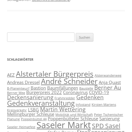
Suchen
nach:
SCHLAGWÖRTER
Alstertaler Bürgerpreis
AEZ
Alsterwanderweg
André Schneider
Andreas Dressel
Anja Quast
Berner Au
Bastion
Baumfällungen
B-Planentwurf
Baustelle
Bürgerpreis 2022
Coronavirus
COVID-19
Berner Weg
Deckensanierung
Gedenken
Frahmredder
Gedenkveranstaltung
Infostand
Kirsten Martens
Martin Wettering
LSBG
Kreisverkehr
Mellingburger Schleuse
Mobilität und Wirtschaft
Peter Tschentscher
Poppenbütteler Schleuse
Sanierung
Planung
Poppenbüttel 44
Saseler Markt
SPD Sasel
Saseler Heimatfest
Straßensanierung