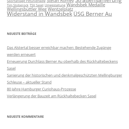
Stefan Romey
Sportanlage Petunienweg
Wandsbek Medaille
Tim Stoberock
TSV Sasel
Umgestaltung
Wellingsbüttler Weg
Wentzelplatz
Widerstand in Wandsbek
ÜSG Berner Au
NEUESTE BEITRÄGE
Das Alstertal besser erreichbar machen: Bestehende Zugänge
werden erneuert
Erneuerung Durchlass Berner Au oberhalb des Rückhalte­beckens
Sasel
Sanierung der historischen und denkmalgeschützten Mellingburger
Schleuse – aktueller Stand
80 Jahre Hamburger Curiohaus-Prozesse
Verlängerung der Bauzeit am Rückhaltebecken Sasel
NEUESTE KOMMENTARE