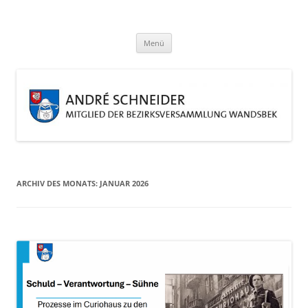
Zum
Inhalt
André Schneider
springen
Eine weitere WordPress-Website
Menü
ARCHIV DES MONATS:
JANUAR 2026