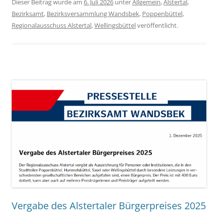
Dieser Beitrag wurde am
6. Juli 2026
unter
Allgemein
,
Alstertal
,
Bezirksamt
,
Bezirksversammlung Wandsbek
,
Poppenbüttel
,
Regionalausschuss Alstertal
,
Wellingsbüttel
veröffentlicht.
Vergabe des Alstertaler Bürgerpreises 2025