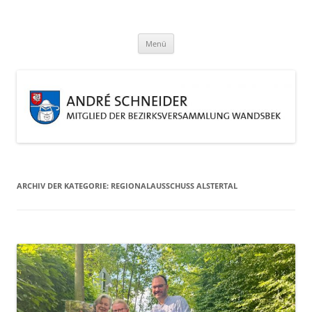
Zum
Inhalt
André Schneider
springen
Eine weitere WordPress-Website
Menü
ARCHIV DER KATEGORIE:
REGIONALAUSSCHUSS ALSTERTAL