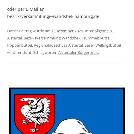
oder per E-Mail an
bezirksversammlung@wandsbek.hamburg.de.
Dieser Beitrag wurde am
1. Dezember 2025
unter
Allgemein
,
Alstertal
,
Bezirksversammlung Wandsbek
,
Hummelsbüttel
,
Poppenbüttel
,
Regionalausschuss Alstertal
,
Sasel
,
Wellingsbüttel
veröffentlicht. Schlagwörter:
Alstertaler Bürgerpreis
.