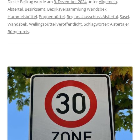
Dieser Beitrag wurde am
3. Dezember 2024
unter
Allgemein
,
Alstertal
,
Bezirksamt
,
Bezirksversammlung Wandsbek
,
Hummelsbüttel
,
Poppenbüttel
,
Regionalausschuss Alstertal
,
Sasel
,
Wandsbek
,
Wellingsbüttel
veröffentlicht. Schlagwörter:
Alstertaler
Bürgerpreis
.