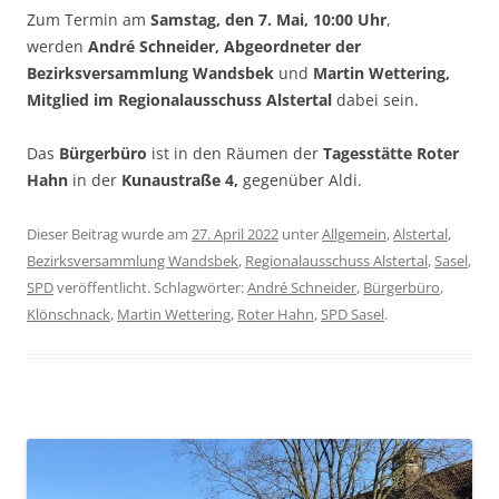
Zum Termin am
Samstag, den 7. Mai, 10:00 Uhr
,
werden
André Schneider, Abgeordneter der
Bezirksversammlung Wandsbek
und
Martin Wettering,
Mitglied im Regionalausschuss Alstertal
dabei sein.
Das
Bürgerbüro
ist in den Räumen der
Tagesstätte Roter
Hahn
in der
Kunaustraße 4,
gegenüber Aldi.
Dieser Beitrag wurde am
27. April 2022
unter
Allgemein
,
Alstertal
,
Bezirksversammlung Wandsbek
,
Regionalausschuss Alstertal
,
Sasel
,
SPD
veröffentlicht. Schlagwörter:
André Schneider
,
Bürgerbüro
,
Klönschnack
,
Martin Wettering
,
Roter Hahn
,
SPD Sasel
.