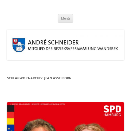
Zum
Inhalt
André Schneider
springen
Eine weitere WordPress-Website
Menü
SCHLAGWORT-ARCHIV:
JEAN ASSELBORN