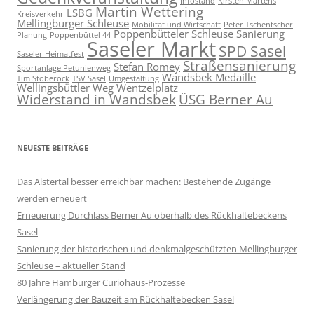
Infostand
Kirsten Martens
Martin Wettering
LSBG
Kreisverkehr
Mellingburger Schleuse
Mobilität und Wirtschaft
Peter Tschentscher
Poppenbütteler Schleuse
Sanierung
Planung
Poppenbüttel 44
Saseler Markt
SPD Sasel
Saseler Heimatfest
Straßensanierung
Stefan Romey
Sportanlage Petunienweg
Wandsbek Medaille
Tim Stoberock
TSV Sasel
Umgestaltung
Wellingsbüttler Weg
Wentzelplatz
Widerstand in Wandsbek
ÜSG Berner Au
NEUESTE BEITRÄGE
Das Alstertal besser erreichbar machen: Bestehende Zugänge
werden erneuert
Erneuerung Durchlass Berner Au oberhalb des Rückhalte­beckens
Sasel
Sanierung der historischen und denkmalgeschützten Mellingburger
Schleuse – aktueller Stand
80 Jahre Hamburger Curiohaus-Prozesse
Verlängerung der Bauzeit am Rückhaltebecken Sasel