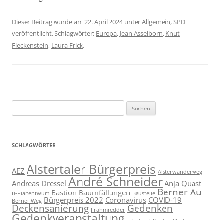
Dieser Beitrag wurde am
22. April 2024
unter
Allgemein
,
SPD
veröffentlicht. Schlagwörter:
Europa
,
Jean Asselborn
,
Knut
Fleckenstein
,
Laura Frick
.
Suchen
nach:
SCHLAGWÖRTER
Alstertaler Bürgerpreis
AEZ
Alsterwanderweg
André Schneider
Andreas Dressel
Anja Quast
Berner Au
Bastion
Baumfällungen
B-Planentwurf
Baustelle
Bürgerpreis 2022
Coronavirus
COVID-19
Berner Weg
Deckensanierung
Gedenken
Frahmredder
Gedenkveranstaltung