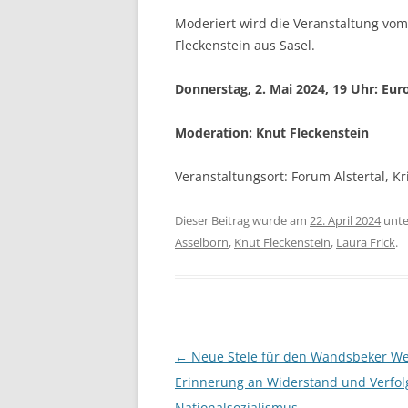
Moderiert wird die Veranstaltung v
Fleckenstein aus Sasel.
Donnerstag, 2. Mai 2024, 19 Uhr:
Euro
Moderation: Knut Fleckenstein
Veranstaltungsort: Forum Alstertal, 
Dieser Beitrag wurde am
22. April 2024
unt
Asselborn
,
Knut Fleckenstein
,
Laura Frick
.
Beitragsnavigation
←
Neue Stele für den Wandsbeker W
Erinnerung an Widerstand und Verfo
Nationalsozialismus