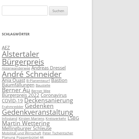
Suchen
nach:
SCHLAGWÖRTER
AEZ
Alstertaler
Bürgerpreis
Andreas Dressel
Alsterwanderweg
André Schneider
Anja Quast
Bastion
B-Planentwurf
Baumfällungen
Baustelle
Berner Au
Berner Weg
Bürgerpreis 2022
Coronavirus
Deckensanierung
COVID-19
Gedenken
Frahmredder
Gedenkveranstaltung
LSBG
Infostand
Kirsten Martens
Kreisverkehr
Martin Wettering
Mellingburger Schleuse
Mobilität und Wirtschaft
Peter Tschentscher
Planung
Poppenbüttel 44