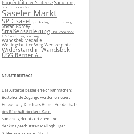
Poppenbütteler Schleuse
Sanierung
Saseler Heimatfest
Saseler Markt
SPD Sasel
Sportanlage Petunienweg
Stefan Romey
Straßensanierung
Tim Stoberock
TSV Sasel
Umgestaltung
Wandsbek Medaille
Wellingsbüttler Weg
Wentzelplatz
Widerstand in Wandsbek
ÜSG Berner Au
NEUESTE BEITRÄGE
Das Alstertal besser erreichbar machen:
Bestehende Zugänge werden erneuert
Erneuerung Durchlass Berner Au oberhalb
des Rückhalte­beckens Sasel
Sanierung der historischen und
denkmalgeschützten Mellingburger
Schleuse – aktueller Stand