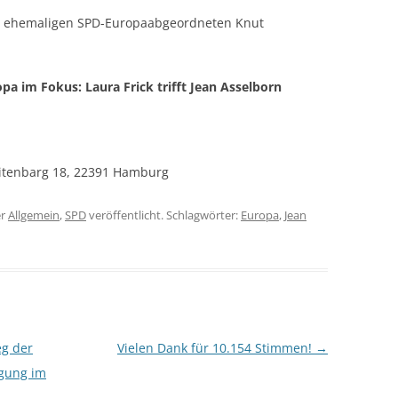
om ehemaligen SPD-Europaabgeordneten Knut
pa im Fokus: Laura Frick trifft Jean Asselborn
Kritenbarg 18, 22391 Hamburg
er
Allgemein
,
SPD
veröffentlicht. Schlagwörter:
Europa
,
Jean
eg der
Vielen Dank für 10.154 Stimmen!
→
lgung im