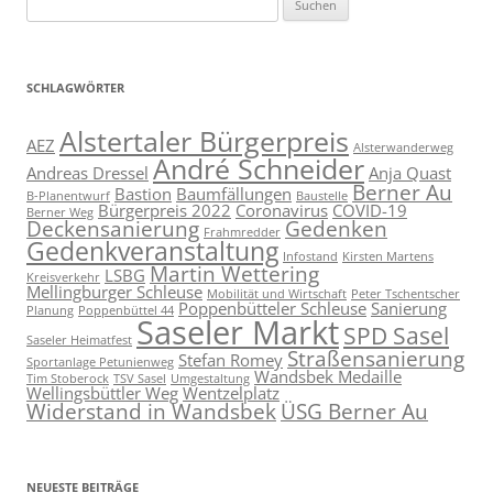
nach:
SCHLAGWÖRTER
Alstertaler Bürgerpreis
AEZ
Alsterwanderweg
André Schneider
Andreas Dressel
Anja Quast
Berner Au
Bastion
Baumfällungen
B-Planentwurf
Baustelle
Bürgerpreis 2022
Coronavirus
COVID-19
Berner Weg
Deckensanierung
Gedenken
Frahmredder
Gedenkveranstaltung
Infostand
Kirsten Martens
Martin Wettering
LSBG
Kreisverkehr
Mellingburger Schleuse
Mobilität und Wirtschaft
Peter Tschentscher
Poppenbütteler Schleuse
Sanierung
Planung
Poppenbüttel 44
Saseler Markt
SPD Sasel
Saseler Heimatfest
Straßensanierung
Stefan Romey
Sportanlage Petunienweg
Wandsbek Medaille
Tim Stoberock
TSV Sasel
Umgestaltung
Wellingsbüttler Weg
Wentzelplatz
Widerstand in Wandsbek
ÜSG Berner Au
NEUESTE BEITRÄGE