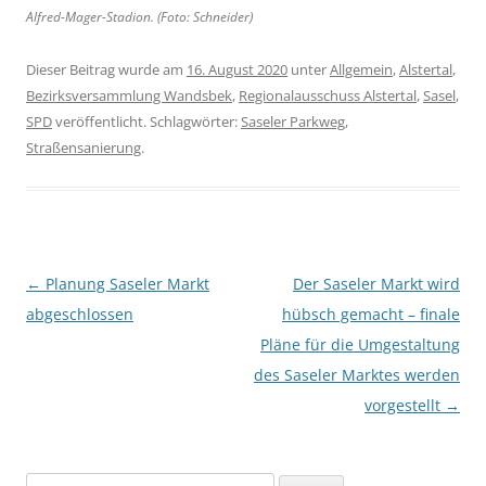
Alfred-Mager-Stadion. (Foto: Schneider)
Dieser Beitrag wurde am
16. August 2020
unter
Allgemein
,
Alstertal
,
Bezirksversammlung Wandsbek
,
Regionalausschuss Alstertal
,
Sasel
,
SPD
veröffentlicht. Schlagwörter:
Saseler Parkweg
,
Straßensanierung
.
Beitragsnavigation
←
Planung Saseler Markt
Der Saseler Markt wird
abgeschlossen
hübsch gemacht – finale
Pläne für die Umgestaltung
des Saseler Marktes werden
vorgestellt
→
Suchen