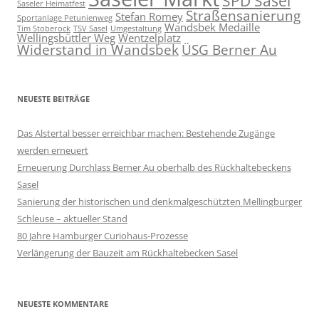
SPD Sasel
Saseler Heimatfest
Straßensanierung
Stefan Romey
Sportanlage Petunienweg
Wandsbek Medaille
Tim Stoberock
TSV Sasel
Umgestaltung
Wellingsbüttler Weg
Wentzelplatz
Widerstand in Wandsbek
ÜSG Berner Au
NEUESTE BEITRÄGE
Das Alstertal besser erreichbar machen: Bestehende Zugänge
werden erneuert
Erneuerung Durchlass Berner Au oberhalb des Rückhalte­beckens
Sasel
Sanierung der historischen und denkmalgeschützten Mellingburger
Schleuse – aktueller Stand
80 Jahre Hamburger Curiohaus-Prozesse
Verlängerung der Bauzeit am Rückhaltebecken Sasel
NEUESTE KOMMENTARE