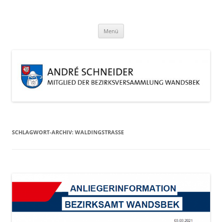
Zum
Inhalt
André Schneider
springen
Eine weitere WordPress-Website
Menü
SCHLAGWORT-ARCHIV:
WALDINGSTRASSE