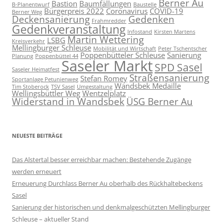
Berner Au
Bastion
Baumfällungen
B-Planentwurf
Baustelle
Bürgerpreis 2022
Coronavirus
COVID-19
Berner Weg
Deckensanierung
Gedenken
Frahmredder
Gedenkveranstaltung
Infostand
Kirsten Martens
Martin Wettering
LSBG
Kreisverkehr
Mellingburger Schleuse
Mobilität und Wirtschaft
Peter Tschentscher
Poppenbütteler Schleuse
Sanierung
Planung
Poppenbüttel 44
Saseler Markt
SPD Sasel
Saseler Heimatfest
Straßensanierung
Stefan Romey
Sportanlage Petunienweg
Wandsbek Medaille
Tim Stoberock
TSV Sasel
Umgestaltung
Wellingsbüttler Weg
Wentzelplatz
Widerstand in Wandsbek
ÜSG Berner Au
NEUESTE BEITRÄGE
Das Alstertal besser erreichbar machen: Bestehende Zugänge
werden erneuert
Erneuerung Durchlass Berner Au oberhalb des Rückhalte­beckens
Sasel
Sanierung der historischen und denkmalgeschützten Mellingburger
Schleuse – aktueller Stand