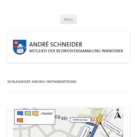
Zum
Inhalt
André Schneider
springen
Eine weitere WordPress-Website
Menü
SCHLAGWORT-ARCHIV:
INSTANDSETZUNG