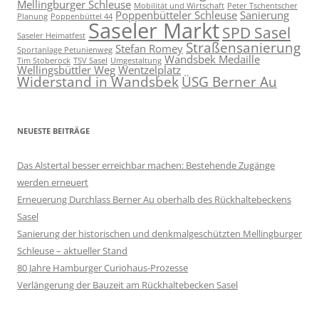
Mellingburger Schleuse
Mobilität und Wirtschaft
Peter Tschentscher
Poppenbütteler Schleuse
Sanierung
Planung
Poppenbüttel 44
Saseler Markt
SPD Sasel
Saseler Heimatfest
Straßensanierung
Stefan Romey
Sportanlage Petunienweg
Wandsbek Medaille
Tim Stoberock
TSV Sasel
Umgestaltung
Wellingsbüttler Weg
Wentzelplatz
Widerstand in Wandsbek
ÜSG Berner Au
NEUESTE BEITRÄGE
Das Alstertal besser erreichbar machen: Bestehende Zugänge
werden erneuert
Erneuerung Durchlass Berner Au oberhalb des Rückhalte­beckens
Sasel
Sanierung der historischen und denkmalgeschützten Mellingburger
Schleuse – aktueller Stand
80 Jahre Hamburger Curiohaus-Prozesse
Verlängerung der Bauzeit am Rückhaltebecken Sasel