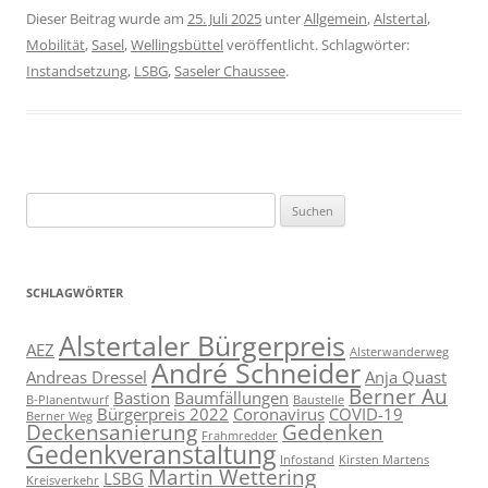
Dieser Beitrag wurde am
25. Juli 2025
unter
Allgemein
,
Alstertal
,
Mobilität
,
Sasel
,
Wellingsbüttel
veröffentlicht. Schlagwörter:
Instandsetzung
,
LSBG
,
Saseler Chaussee
.
Suchen
nach:
SCHLAGWÖRTER
Alstertaler Bürgerpreis
AEZ
Alsterwanderweg
André Schneider
Andreas Dressel
Anja Quast
Berner Au
Bastion
Baumfällungen
B-Planentwurf
Baustelle
Bürgerpreis 2022
Coronavirus
COVID-19
Berner Weg
Deckensanierung
Gedenken
Frahmredder
Gedenkveranstaltung
Infostand
Kirsten Martens
Martin Wettering
LSBG
Kreisverkehr