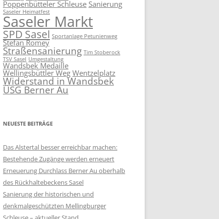
Poppenbütteler Schleuse
Sanierung
Saseler Heimatfest
Saseler Markt
SPD Sasel
Sportanlage Petunienweg
Stefan Romey
Straßensanierung
Tim Stoberock
TSV Sasel
Umgestaltung
Wandsbek Medaille
Wellingsbüttler Weg
Wentzelplatz
Widerstand in Wandsbek
ÜSG Berner Au
NEUESTE BEITRÄGE
Das Alstertal besser erreichbar machen:
Bestehende Zugänge werden erneuert
Erneuerung Durchlass Berner Au oberhalb
des Rückhalte­beckens Sasel
Sanierung der historischen und
denkmalgeschützten Mellingburger
Schleuse – aktueller Stand