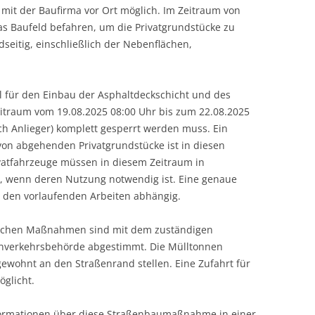
it der Baufirma vor Ort möglich. Im Zeitraum von
das Baufeld befahren, um die Privatgrundstücke zu
dseitig, einschließlich der Nebenflächen,
el für den Einbau der Asphaltdeckschicht und des
eitraum vom 19.08.2025 08:00 Uhr bis zum 22.08.2025
ch Anlieger) komplett gesperrt werden muss. Ein
on abgehenden Privatgrundstücke ist in diesen
vatfahrzeuge müssen in diesem Zeitraum in
, wenn deren Nutzung notwendig ist. Eine genaue
d den vorlaufenden Arbeiten abhängig.
rlichen Maßnahmen sind mit dem zuständigen
ßenverkehrsbehörde abgestimmt. Die Mülltonnen
ewohnt an den Straßenrand stellen. Eine Zufahrt für
öglicht.
formationen über diese Straßenbaumaßnahme in einer