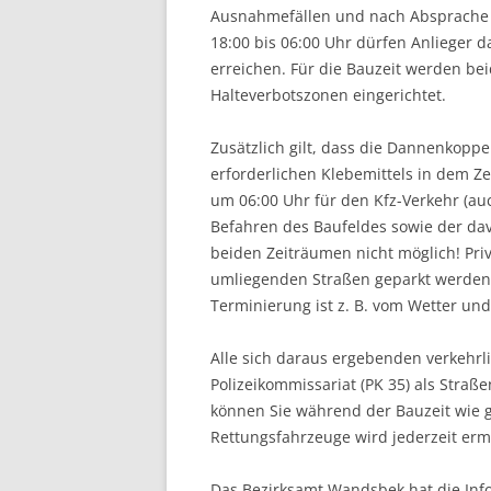
Ausnahmefällen und nach Absprache m
18:00 bis 06:00 Uhr dürfen Anlieger 
erreichen. Für die Bauzeit werden bei
Halteverbotszonen eingerichtet.
Zusätzlich gilt, dass die Dannenkopp
erforderlichen Klebemittels in dem Z
um 06:00 Uhr für den Kfz-Verkehr (au
Befahren des Baufeldes sowie der dav
beiden Zeiträumen nicht möglich! Pri
umliegenden Straßen geparkt werden
Terminierung ist z. B. vom Wetter un
Alle sich daraus ergebenden verkeh
Polizeikommissariat (PK 35) als Stra
können Sie während der Bauzeit wie g
Rettungsfahrzeuge wird jederzeit erm
Das Bezirksamt Wandsbek hat die In