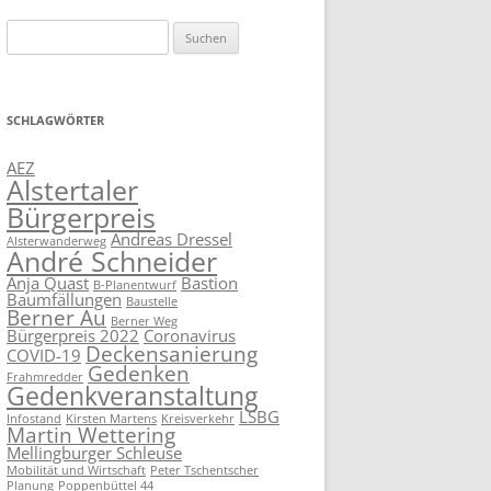
Suchen
nach:
SCHLAGWÖRTER
AEZ
Alstertaler
Bürgerpreis
Andreas Dressel
Alsterwanderweg
André Schneider
Anja Quast
Bastion
B-Planentwurf
Baumfällungen
Baustelle
Berner Au
Berner Weg
Bürgerpreis 2022
Coronavirus
Deckensanierung
COVID-19
Gedenken
Frahmredder
Gedenkveranstaltung
LSBG
Infostand
Kirsten Martens
Kreisverkehr
Martin Wettering
Mellingburger Schleuse
Mobilität und Wirtschaft
Peter Tschentscher
Planung
Poppenbüttel 44