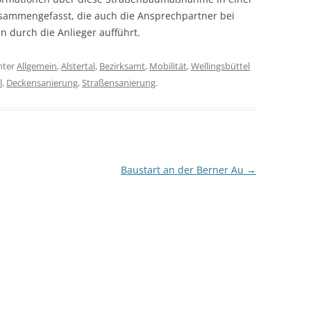
ammengefasst, die auch die Ansprechpartner bei
durch die Anlieger aufführt.
nter
Allgemein
,
Alstertal
,
Bezirksamt
,
Mobilität
,
Wellingsbüttel
l
,
Deckensanierung
,
Straßensanierung
.
Baustart an der Berner Au
→