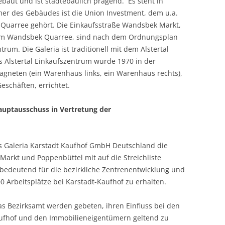
baut und ist städtebaulich prägend. Es steht in
er des Gebäudes ist die Union Investment, dem u.a.
Quarree gehört. Die Einkaufsstraße Wandsbek Markt,
rum Wandsbek Quarree, sind nach dem Ordnungsplan
trum. Die Galeria ist traditionell mit dem Alstertal
 Alstertal Einkaufszentrum wurde 1970 in der
agneten (ein Warenhaus links, ein Warenhaus rechts),
eschäften, errichtet.
uptausschuss in Vertretung der
s Galeria Karstadt Kaufhof GmbH Deutschland die
arkt und Poppenbüttel mit auf die Streichliste
bedeutend für die bezirkliche Zentrenentwicklung und
00 Arbeitsplätze bei Karstadt-Kaufhof zu erhalten.
s Bezirksamt werden gebeten, ihren Einfluss bei den
ufhof und den Immobilieneigentümern geltend zu