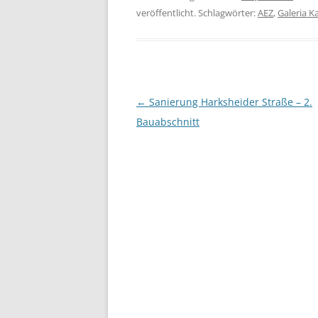
veröffentlicht. Schlagwörter:
AEZ
,
Galeria K
Beitragsnavigation
←
Sanierung Harksheider Straße – 2.
Bauabschnitt