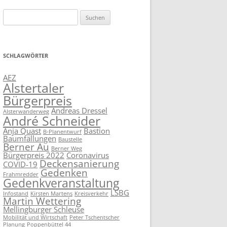
Suchen
nach:
SCHLAGWÖRTER
AEZ
Alstertaler
Bürgerpreis
Andreas Dressel
Alsterwanderweg
André Schneider
Anja Quast
Bastion
B-Planentwurf
Baumfällungen
Baustelle
Berner Au
Berner Weg
Bürgerpreis 2022
Coronavirus
Deckensanierung
COVID-19
Gedenken
Frahmredder
Gedenkveranstaltung
LSBG
Infostand
Kirsten Martens
Kreisverkehr
Martin Wettering
Mellingburger Schleuse
Mobilität und Wirtschaft
Peter Tschentscher
Planung
Poppenbüttel 44