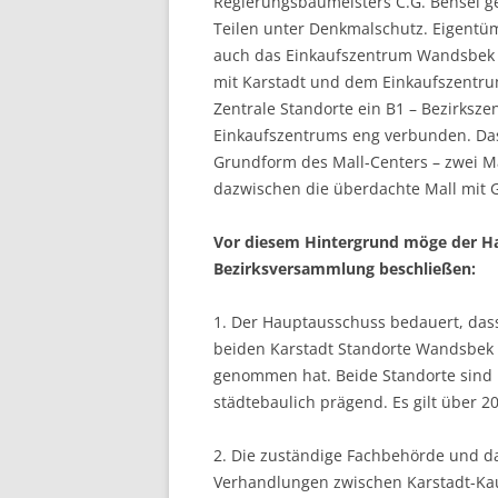
Regierungsbaumeisters C.G. Bensel ge
Teilen unter Denkmalschutz. Eigentüm
auch das Einkaufszentrum Wandsbek 
mit Karstadt und dem Einkaufszent
Zentrale Standorte ein B1 – Bezirkszen
Einkaufszentrums eng verbunden. Das
Grundform des Mall-Centers – zwei M
dazwischen die überdachte Mall mit G
Vor diesem Hintergrund möge der Ha
Bezirksversammlung beschließen:
1. Der Hauptausschuss bedauert, das
beiden Karstadt Standorte Wandsbek M
genommen hat. Beide Standorte sind 
städtebaulich prägend. Es gilt über 2
2. Die zuständige Fachbehörde und da
Verhandlungen zwischen Karstadt-Ka