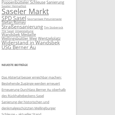
Poppenbütteler Schleuse
Sanierung
Saseler Heimatfest
Saseler Markt
SPD Sasel
Sportanlage Petunienweg
Stefan Romey
Straßensanierung
Tim Stoberock
TSV Sasel
Umgestaltung
Wandsbek Medaille
Wellingsbüttler Weg
Wentzelplatz
Widerstand in Wandsbek
ÜSG Berner Au
NEUESTE BEITRÄGE
Das Alstertal besser erreichbar machen:
Bestehende Zugänge werden erneuert
Erneuerung Durchlass Berner Au oberhalb
des Rückhalte­beckens Sasel
Sanierung der historischen und
denkmalgeschützten Mellingburger
Schleuse – aktueller Stand