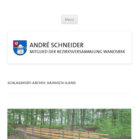
Zum
Inhalt
André Schneider
springen
Eine weitere WordPress-Website
Menü
SCHLAGWORT-ARCHIV:
HAINISCH-ILAND