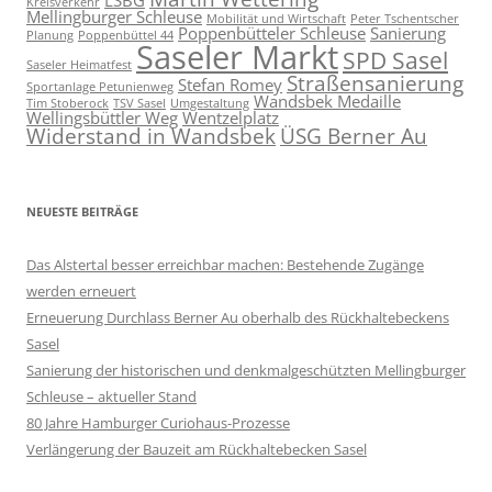
Kreisverkehr
Mellingburger Schleuse
Mobilität und Wirtschaft
Peter Tschentscher
Poppenbütteler Schleuse
Sanierung
Planung
Poppenbüttel 44
Saseler Markt
SPD Sasel
Saseler Heimatfest
Straßensanierung
Stefan Romey
Sportanlage Petunienweg
Wandsbek Medaille
Tim Stoberock
TSV Sasel
Umgestaltung
Wellingsbüttler Weg
Wentzelplatz
Widerstand in Wandsbek
ÜSG Berner Au
NEUESTE BEITRÄGE
Das Alstertal besser erreichbar machen: Bestehende Zugänge
werden erneuert
Erneuerung Durchlass Berner Au oberhalb des Rückhalte­beckens
Sasel
Sanierung der historischen und denkmalgeschützten Mellingburger
Schleuse – aktueller Stand
80 Jahre Hamburger Curiohaus-Prozesse
Verlängerung der Bauzeit am Rückhaltebecken Sasel