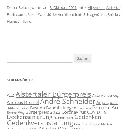
Dieser Beitrag wurde am
8. Oktober 2021
unter
Allgemein
,
Alstertal
,
Bezirksamt
,
Sasel
,
Walddörfer
veröffentlicht. Schlagwörter:
Brücke
,
Hainisch-Iland
.
Suchen
nach:
SCHLAGWÖRTER
Alstertaler Bürgerpreis
AEZ
Alsterwanderweg
André Schneider
Andreas Dressel
Anja Quast
Berner Au
Bastion
Baumfällungen
B-Planentwurf
Baustelle
Bürgerpreis 2022
Coronavirus
COVID-19
Berner Weg
Deckensanierung
Gedenken
Frahmredder
Gedenkveranstaltung
Infostand
Kirsten Martens
Martin Wettering
LSBG