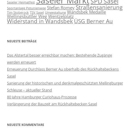
Saseler Markt
SPD Sasel
Saseler Heimatfest
Straßensanierung
Stefan Romey
Sportanlage Petunienweg
Wandsbek Medaille
Tim Stoberock
TSV Sasel
Umgestaltung
Wellingsbüttler Weg
Wentzelplatz
Widerstand in Wandsbek
ÜSG Berner Au
NEUESTE BEITRÄGE
Das Alstertal besser erreichbar machen: Bestehende Zugänge
werden erneuert
Erneuerung Durchlass Berner Au oberhalb des Rückhalte­beckens
Sasel
Sanierung der historischen und denkmalgeschützten Mellingburger
Schleuse – aktueller Stand
80 Jahre Hamburger Curiohaus-Prozesse
Verlängerung der Bauzeit am Rückhaltebecken Sasel
NEUESTE KOMMENTARE