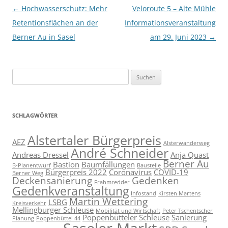
Beitragsnavigation
←
Hochwasserschutz: Mehr
Veloroute 5 – Alte Mühle
Retentionsflächen an der
Informationsveranstaltung
Berner Au in Sasel
am 29. Juni 2023
→
Suchen
nach:
SCHLAGWÖRTER
Alstertaler Bürgerpreis
AEZ
Alsterwanderweg
André Schneider
Andreas Dressel
Anja Quast
Berner Au
Bastion
Baumfällungen
B-Planentwurf
Baustelle
Bürgerpreis 2022
Coronavirus
COVID-19
Berner Weg
Deckensanierung
Gedenken
Frahmredder
Gedenkveranstaltung
Infostand
Kirsten Martens
Martin Wettering
LSBG
Kreisverkehr
Mellingburger Schleuse
Mobilität und Wirtschaft
Peter Tschentscher
Poppenbütteler Schleuse
Sanierung
Planung
Poppenbüttel 44