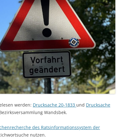
gelesen werden:
Drucksache 20-1833
und
Drucksache
 Bezirksversammlung Wandsbek.
chenrecherche des Ratsinformationssystem der
tichwortsuche nutzen.