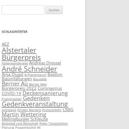
Suchen
nach:
SCHLAGWÖRTER
AEZ
Alstertaler
Bürgerpreis
Andreas Dressel
Alsterwanderweg
André Schneider
Anja Quast
Bastion
B-Planentwurf
Baumfällungen
Baustelle
Berner Au
Berner Weg
Bürgerpreis 2022
Coronavirus
Deckensanierung
COVID-19
Gedenken
Frahmredder
Gedenkveranstaltung
LSBG
Infostand
Kirsten Martens
Kreisverkehr
Martin Wettering
Mellingburger Schleuse
Mobilität und Wirtschaft
Peter Tschentscher
Planung
Poppenbüttel 44