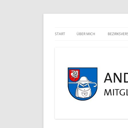
Zum
Inhalt
springen
Eine weitere WordPress-Website
André Schneider
START
ÜBER MICH
BEZIRKSVE