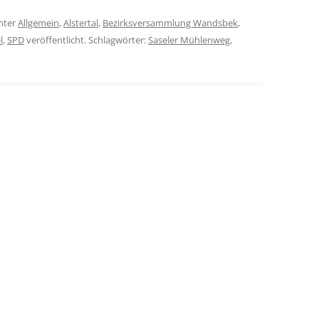
nter
Allgemein
,
Alstertal
,
Bezirksversammlung Wandsbek
,
l
,
SPD
veröffentlicht. Schlagwörter:
Saseler Mühlenweg
,