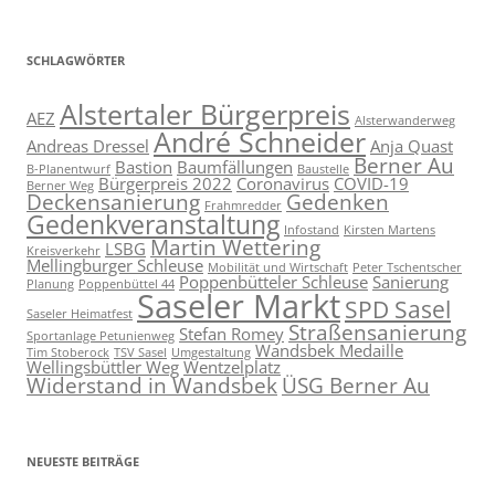
SCHLAGWÖRTER
Alstertaler Bürgerpreis
AEZ
Alsterwanderweg
André Schneider
Andreas Dressel
Anja Quast
Berner Au
Bastion
Baumfällungen
B-Planentwurf
Baustelle
Bürgerpreis 2022
Coronavirus
COVID-19
Berner Weg
Deckensanierung
Gedenken
Frahmredder
Gedenkveranstaltung
Infostand
Kirsten Martens
Martin Wettering
LSBG
Kreisverkehr
Mellingburger Schleuse
Mobilität und Wirtschaft
Peter Tschentscher
Poppenbütteler Schleuse
Sanierung
Planung
Poppenbüttel 44
Saseler Markt
SPD Sasel
Saseler Heimatfest
Straßensanierung
Stefan Romey
Sportanlage Petunienweg
Wandsbek Medaille
Tim Stoberock
TSV Sasel
Umgestaltung
Wellingsbüttler Weg
Wentzelplatz
Widerstand in Wandsbek
ÜSG Berner Au
NEUESTE BEITRÄGE