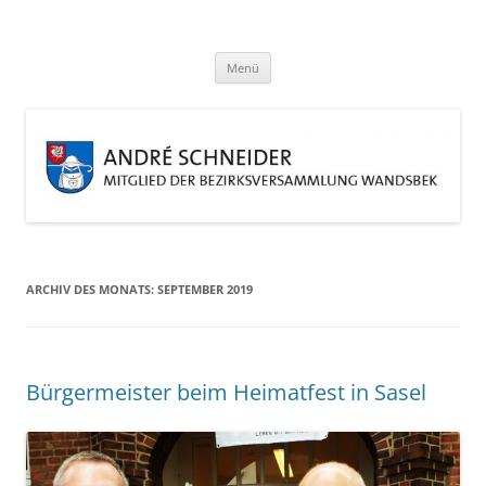
Zum
Inhalt
André Schneider
springen
Eine weitere WordPress-Website
Menü
ARCHIV DES MONATS:
SEPTEMBER 2019
Bürgermeister beim Heimatfest in Sasel