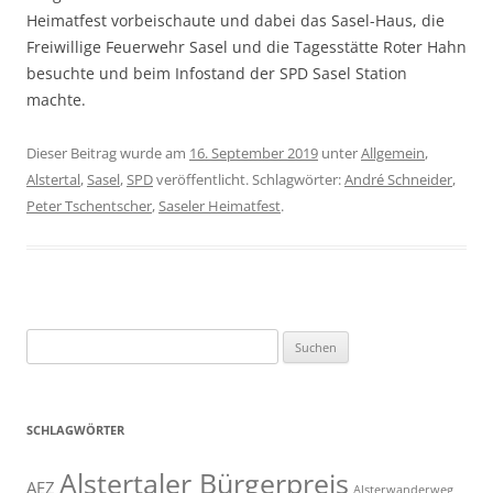
Heimatfest vorbeischaute und dabei das Sasel-Haus, die
Freiwillige Feuerwehr Sasel und die Tagesstätte Roter Hahn
besuchte und beim Infostand der SPD Sasel Station
machte.
Dieser Beitrag wurde am
16. September 2019
unter
Allgemein
,
Alstertal
,
Sasel
,
SPD
veröffentlicht. Schlagwörter:
André Schneider
,
Peter Tschentscher
,
Saseler Heimatfest
.
Suchen
nach:
SCHLAGWÖRTER
Alstertaler Bürgerpreis
AEZ
Alsterwanderweg