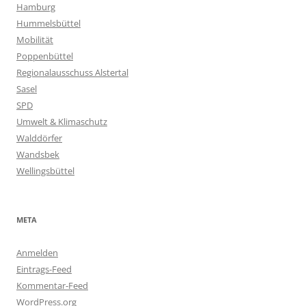
Hamburg
Hummelsbüttel
Mobilität
Poppenbüttel
Regionalausschuss Alstertal
Sasel
SPD
Umwelt & Klimaschutz
Walddörfer
Wandsbek
Wellingsbüttel
META
Anmelden
Eintrags-Feed
Kommentar-Feed
WordPress.org