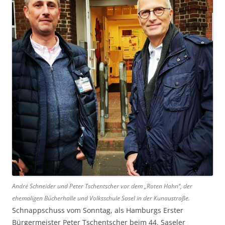
André Schneider und Peter Tschentscher vor dem „Roten Hahn“, der
ehemaligen Bücherhalle und Volksschule Sasel in der Kunaustraße.
Schnappschuss vom Sonntag, als Hamburgs Erster
Bürgermeister Peter Tschentscher beim 44. Saseler