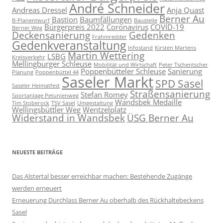
André Schneider
Andreas Dressel
Anja Quast
Berner Au
Bastion
Baumfällungen
B-Planentwurf
Baustelle
Bürgerpreis 2022
Coronavirus
COVID-19
Berner Weg
Deckensanierung
Gedenken
Frahmredder
Gedenkveranstaltung
Infostand
Kirsten Martens
Martin Wettering
LSBG
Kreisverkehr
Mellingburger Schleuse
Mobilität und Wirtschaft
Peter Tschentscher
Poppenbütteler Schleuse
Sanierung
Planung
Poppenbüttel 44
Saseler Markt
SPD Sasel
Saseler Heimatfest
Straßensanierung
Stefan Romey
Sportanlage Petunienweg
Wandsbek Medaille
Tim Stoberock
TSV Sasel
Umgestaltung
Wellingsbüttler Weg
Wentzelplatz
Widerstand in Wandsbek
ÜSG Berner Au
NEUESTE BEITRÄGE
Das Alstertal besser erreichbar machen: Bestehende Zugänge
werden erneuert
Erneuerung Durchlass Berner Au oberhalb des Rückhalte­beckens
Sasel