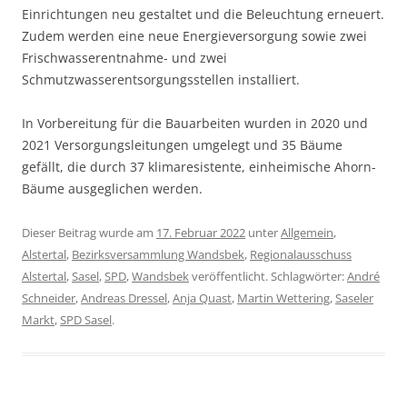
Einrichtungen neu gestaltet und die Beleuchtung erneuert.
Zudem werden eine neue Energieversorgung sowie zwei
Frischwasserentnahme- und zwei
Schmutzwasserentsorgungsstellen installiert.
In Vorbereitung für die Bauarbeiten wurden in 2020 und
2021 Versorgungsleitungen umgelegt und 35 Bäume
gefällt, die durch 37 klimaresistente, einheimische Ahorn-
Bäume ausgeglichen werden.
Dieser Beitrag wurde am
17. Februar 2022
unter
Allgemein
,
Alstertal
,
Bezirksversammlung Wandsbek
,
Regionalausschuss
Alstertal
,
Sasel
,
SPD
,
Wandsbek
veröffentlicht. Schlagwörter:
André
Schneider
,
Andreas Dressel
,
Anja Quast
,
Martin Wettering
,
Saseler
Markt
,
SPD Sasel
.