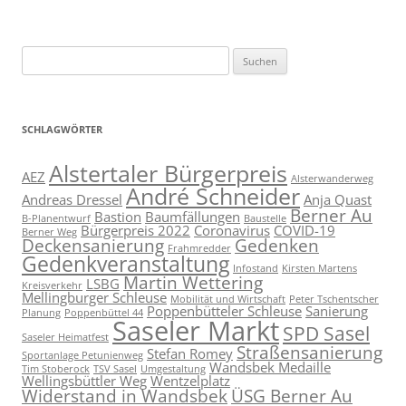
Suchen
nach:
SCHLAGWÖRTER
Alstertaler Bürgerpreis
AEZ
Alsterwanderweg
André Schneider
Andreas Dressel
Anja Quast
Berner Au
Bastion
Baumfällungen
B-Planentwurf
Baustelle
Bürgerpreis 2022
Coronavirus
COVID-19
Berner Weg
Deckensanierung
Gedenken
Frahmredder
Gedenkveranstaltung
Infostand
Kirsten Martens
Martin Wettering
LSBG
Kreisverkehr
Mellingburger Schleuse
Mobilität und Wirtschaft
Peter Tschentscher
Poppenbütteler Schleuse
Sanierung
Planung
Poppenbüttel 44
Saseler Markt
SPD Sasel
Saseler Heimatfest
Straßensanierung
Stefan Romey
Sportanlage Petunienweg
Wandsbek Medaille
Tim Stoberock
TSV Sasel
Umgestaltung
Wellingsbüttler Weg
Wentzelplatz
Widerstand in Wandsbek
ÜSG Berner Au