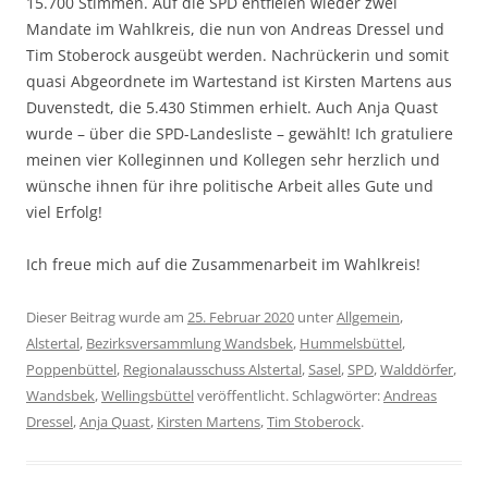
15.700 Stimmen. Auf die SPD entfielen wieder zwei
Mandate im Wahlkreis, die nun von Andreas Dressel und
Tim Stoberock ausgeübt werden. Nachrückerin und somit
quasi Abgeordnete im Wartestand ist Kirsten Martens aus
Duvenstedt, die 5.430 Stimmen erhielt. Auch Anja Quast
wurde – über die SPD-Landesliste – gewählt! Ich gratuliere
meinen vier Kolleginnen und Kollegen sehr herzlich und
wünsche ihnen für ihre politische Arbeit alles Gute und
viel Erfolg!
Ich freue mich auf die Zusammenarbeit im Wahlkreis!
Dieser Beitrag wurde am
25. Februar 2020
unter
Allgemein
,
Alstertal
,
Bezirksversammlung Wandsbek
,
Hummelsbüttel
,
Poppenbüttel
,
Regionalausschuss Alstertal
,
Sasel
,
SPD
,
Walddörfer
,
Wandsbek
,
Wellingsbüttel
veröffentlicht. Schlagwörter:
Andreas
Dressel
,
Anja Quast
,
Kirsten Martens
,
Tim Stoberock
.