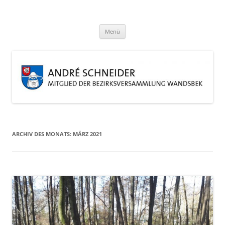
Zum
Inhalt
André Schneider
springen
Eine weitere WordPress-Website
Menü
ARCHIV DES MONATS:
MÄRZ 2021