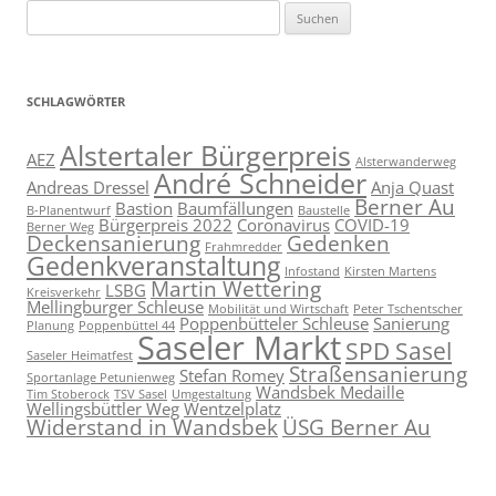
Suchen
nach:
SCHLAGWÖRTER
Alstertaler Bürgerpreis
AEZ
Alsterwanderweg
André Schneider
Andreas Dressel
Anja Quast
Berner Au
Bastion
Baumfällungen
B-Planentwurf
Baustelle
Bürgerpreis 2022
Coronavirus
COVID-19
Berner Weg
Deckensanierung
Gedenken
Frahmredder
Gedenkveranstaltung
Infostand
Kirsten Martens
Martin Wettering
LSBG
Kreisverkehr
Mellingburger Schleuse
Mobilität und Wirtschaft
Peter Tschentscher
Poppenbütteler Schleuse
Sanierung
Planung
Poppenbüttel 44
Saseler Markt
SPD Sasel
Saseler Heimatfest
Straßensanierung
Stefan Romey
Sportanlage Petunienweg
Wandsbek Medaille
Tim Stoberock
TSV Sasel
Umgestaltung
Wellingsbüttler Weg
Wentzelplatz
Widerstand in Wandsbek
ÜSG Berner Au