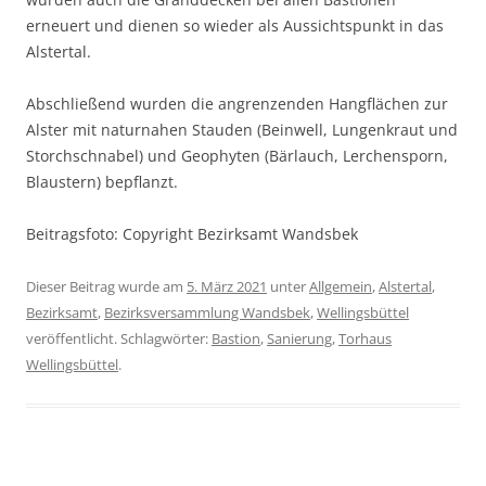
erneuert und dienen so wieder als Aussichtspunkt in das
Alstertal.
Abschließend wurden die angrenzenden Hangflächen zur
Alster mit naturnahen Stauden (Beinwell, Lungenkraut und
Storchschnabel) und Geophyten (Bärlauch, Lerchensporn,
Blaustern) bepflanzt.
Beitragsfoto: Copyright Bezirksamt Wandsbek
Dieser Beitrag wurde am
5. März 2021
unter
Allgemein
,
Alstertal
,
Bezirksamt
,
Bezirksversammlung Wandsbek
,
Wellingsbüttel
veröffentlicht. Schlagwörter:
Bastion
,
Sanierung
,
Torhaus
Wellingsbüttel
.