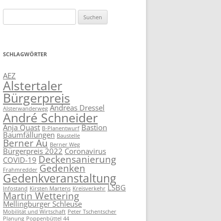
Suchen
nach:
SCHLAGWÖRTER
AEZ
Alstertaler
Bürgerpreis
Andreas Dressel
Alsterwanderweg
André Schneider
Anja Quast
Bastion
B-Planentwurf
Baumfällungen
Baustelle
Berner Au
Berner Weg
Bürgerpreis 2022
Coronavirus
Deckensanierung
COVID-19
Gedenken
Frahmredder
Gedenkveranstaltung
LSBG
Infostand
Kirsten Martens
Kreisverkehr
Martin Wettering
Mellingburger Schleuse
Mobilität und Wirtschaft
Peter Tschentscher
Planung
Poppenbüttel 44