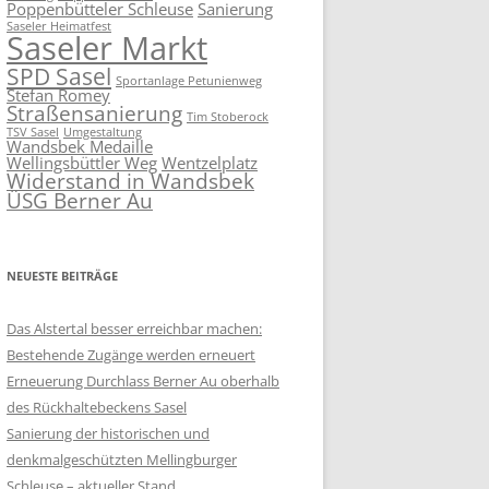
Poppenbütteler Schleuse
Sanierung
Saseler Heimatfest
Saseler Markt
SPD Sasel
Sportanlage Petunienweg
Stefan Romey
Straßensanierung
Tim Stoberock
TSV Sasel
Umgestaltung
Wandsbek Medaille
Wellingsbüttler Weg
Wentzelplatz
Widerstand in Wandsbek
ÜSG Berner Au
NEUESTE BEITRÄGE
Das Alstertal besser erreichbar machen:
Bestehende Zugänge werden erneuert
Erneuerung Durchlass Berner Au oberhalb
des Rückhalte­beckens Sasel
Sanierung der historischen und
denkmalgeschützten Mellingburger
Schleuse – aktueller Stand