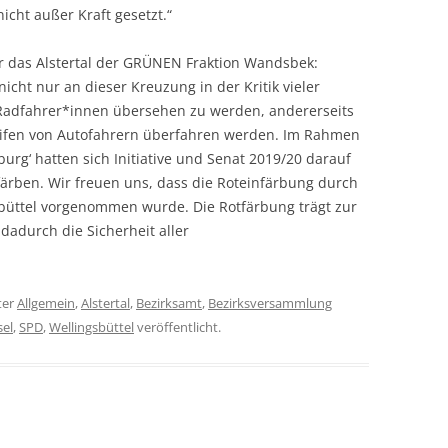
icht außer Kraft gesetzt.“
ür das Alstertal der GRÜNEN Fraktion Wandsbek:
nicht nur an dieser Kreuzung in der Kritik vieler
 Radfahrer*innen übersehen zu werden, andererseits
eifen von Autofahrern überfahren werden. Im Rahmen
burg‘ hatten sich Initiative und Senat 2019/20 darauf
ufärben. Wir freuen uns, dass die Roteinfärbung durch
sbüttel vorgenommen wurde. Die Rotfärbung trägt zur
 dadurch die Sicherheit aller
ter
Allgemein
,
Alstertal
,
Bezirksamt
,
Bezirksversammlung
sel
,
SPD
,
Wellingsbüttel
veröffentlicht.