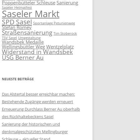
Poppenbütteler Schleuse
Sanierung
Saseler Heimatfest
Saseler Markt
SPD Sasel
Sportanlage Petunienweg
Stefan Romey
Straßensanierung
Tim Stoberock
TSV Sasel
Umgestaltung
Wandsbek Medaille
Wellingsbüttler Weg
Wentzelplatz
Widerstand in Wandsbek
ÜSG Berner Au
NEUESTE BEITRÄGE
Das Alstertal besser erreichbar machen:
Bestehende Zugänge werden erneuert
Erneuerung Durchlass Berner Au oberhalb
des Rückhalte­beckens Sasel
Sanierung der historischen und
denkmalgeschützten Mellingburger
Schleuse – aktueller Stand