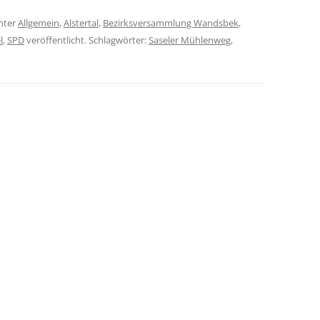
nter
Allgemein
,
Alstertal
,
Bezirksversammlung Wandsbek
,
l
,
SPD
veröffentlicht. Schlagwörter:
Saseler Mühlenweg
,