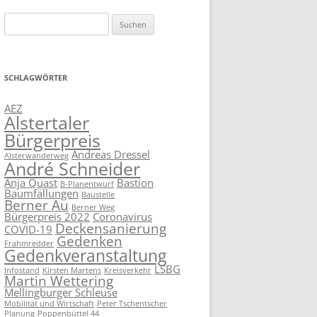
Suchen
nach:
SCHLAGWÖRTER
AEZ
Alstertaler
Bürgerpreis
Andreas Dressel
Alsterwanderweg
André Schneider
Anja Quast
Bastion
B-Planentwurf
Baumfällungen
Baustelle
Berner Au
Berner Weg
Bürgerpreis 2022
Coronavirus
Deckensanierung
COVID-19
Gedenken
Frahmredder
Gedenkveranstaltung
LSBG
Infostand
Kirsten Martens
Kreisverkehr
Martin Wettering
Mellingburger Schleuse
Mobilität und Wirtschaft
Peter Tschentscher
Planung
Poppenbüttel 44