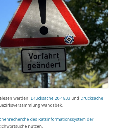
gelesen werden:
Drucksache 20-1833
und
Drucksache
 Bezirksversammlung Wandsbek.
chenrecherche des Ratsinformationssystem der
tichwortsuche nutzen.