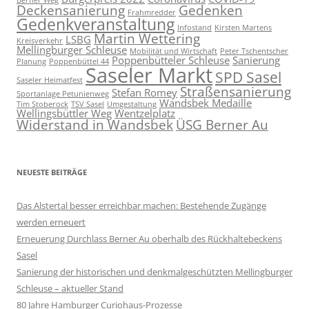
Berner Weg
Deckensanierung
Gedenken
Frahmredder
Gedenkveranstaltung
Infostand
Kirsten Martens
Martin Wettering
LSBG
Kreisverkehr
Mellingburger Schleuse
Mobilität und Wirtschaft
Peter Tschentscher
Poppenbütteler Schleuse
Sanierung
Planung
Poppenbüttel 44
Saseler Markt
SPD Sasel
Saseler Heimatfest
Straßensanierung
Stefan Romey
Sportanlage Petunienweg
Wandsbek Medaille
Tim Stoberock
TSV Sasel
Umgestaltung
Wellingsbüttler Weg
Wentzelplatz
Widerstand in Wandsbek
ÜSG Berner Au
NEUESTE BEITRÄGE
Das Alstertal besser erreichbar machen: Bestehende Zugänge
werden erneuert
Erneuerung Durchlass Berner Au oberhalb des Rückhalte­beckens
Sasel
Sanierung der historischen und denkmalgeschützten Mellingburger
Schleuse – aktueller Stand
80 Jahre Hamburger Curiohaus-Prozesse