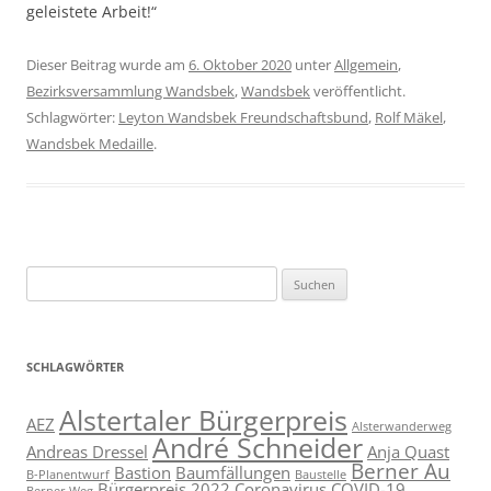
geleistete Arbeit!“
Dieser Beitrag wurde am
6. Oktober 2020
unter
Allgemein
,
Bezirksversammlung Wandsbek
,
Wandsbek
veröffentlicht.
Schlagwörter:
Leyton Wandsbek Freundschaftsbund
,
Rolf Mäkel
,
Wandsbek Medaille
.
Suchen
nach:
SCHLAGWÖRTER
Alstertaler Bürgerpreis
AEZ
Alsterwanderweg
André Schneider
Andreas Dressel
Anja Quast
Berner Au
Bastion
Baumfällungen
B-Planentwurf
Baustelle
Bürgerpreis 2022
Coronavirus
COVID-19