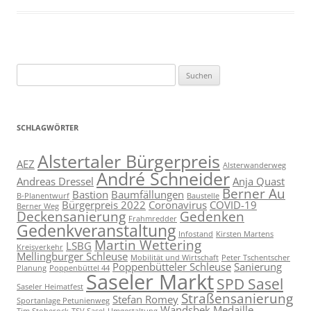
Suchen
nach:
SCHLAGWÖRTER
Alstertaler Bürgerpreis
AEZ
Alsterwanderweg
André Schneider
Andreas Dressel
Anja Quast
Berner Au
Bastion
Baumfällungen
B-Planentwurf
Baustelle
Bürgerpreis 2022
Coronavirus
COVID-19
Berner Weg
Deckensanierung
Gedenken
Frahmredder
Gedenkveranstaltung
Infostand
Kirsten Martens
Martin Wettering
LSBG
Kreisverkehr
Mellingburger Schleuse
Mobilität und Wirtschaft
Peter Tschentscher
Poppenbütteler Schleuse
Sanierung
Planung
Poppenbüttel 44
Saseler Markt
SPD Sasel
Saseler Heimatfest
Straßensanierung
Stefan Romey
Sportanlage Petunienweg
Wandsbek Medaille
Tim Stoberock
TSV Sasel
Umgestaltung