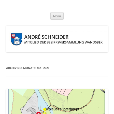
Zum
Inhalt
André Schneider
springen
Eine weitere WordPress-Website
Menü
ARCHIV DES MONATS:
MAI 2026