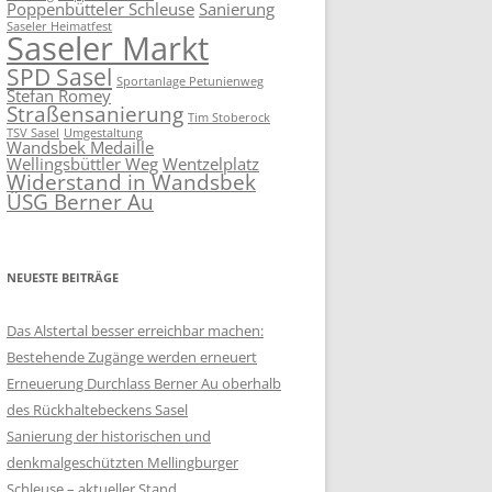
Poppenbütteler Schleuse
Sanierung
Saseler Heimatfest
Saseler Markt
SPD Sasel
Sportanlage Petunienweg
Stefan Romey
Straßensanierung
Tim Stoberock
TSV Sasel
Umgestaltung
Wandsbek Medaille
Wellingsbüttler Weg
Wentzelplatz
Widerstand in Wandsbek
ÜSG Berner Au
NEUESTE BEITRÄGE
Das Alstertal besser erreichbar machen:
Bestehende Zugänge werden erneuert
Erneuerung Durchlass Berner Au oberhalb
des Rückhalte­beckens Sasel
Sanierung der historischen und
denkmalgeschützten Mellingburger
Schleuse – aktueller Stand