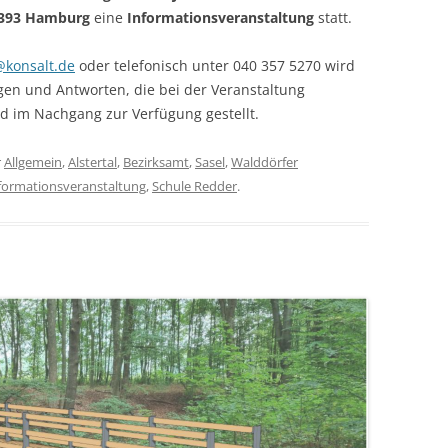
22393 Hamburg
eine
Informationsveranstaltung
statt.
@konsalt.de
oder telefonisch unter 040 357 5270 wird
gen und Antworten, die bei der Veranstaltung
im Nachgang zur Verfügung gestellt.
r
Allgemein
,
Alstertal
,
Bezirksamt
,
Sasel
,
Walddörfer
formationsveranstaltung
,
Schule Redder
.