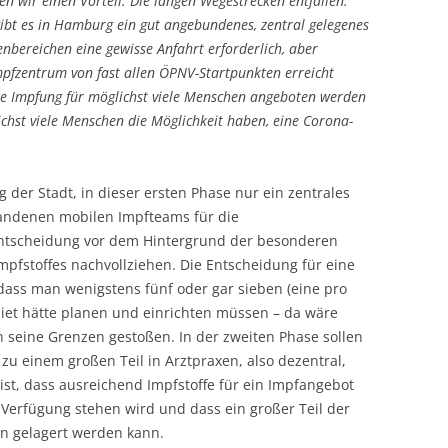
n wir einen Vorteil: Die langen Wegestrecken entfallen.
ibt es in Hamburg ein gut angebundenes, zentral gelegenes
nbereichen eine gewisse Anfahrt erforderlich, aber
pfzentrum von fast allen ÖPNV-Startpunkten erreicht
re Impfung für möglichst viele Menschen angeboten werden
ichst viele Menschen die Möglichkeit haben, eine Corona-
 der Stadt, in dieser ersten Phase nur ein zentrales
andenen mobilen Impfteams für die
 Entscheidung vor dem Hintergrund der besonderen
pfstoffes nachvollziehen. Die Entscheidung für eine
 dass man wenigstens fünf oder gar sieben (eine pro
biet hätte planen und einrichten müssen – da wäre
n seine Grenzen gestoßen. In der zweiten Phase sollen
zu einem großen Teil in Arztpraxen, also dezentral,
st, dass ausreichend Impfstoffe für ein Impfangebot
Verfügung stehen wird und dass ein großer Teil der
n gelagert werden kann.