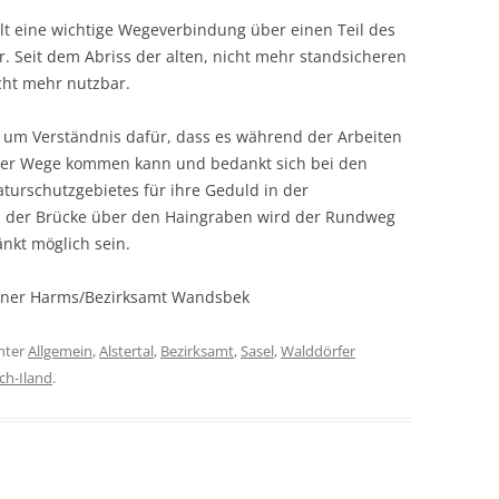
llt eine wichtige Wegeverbindung über einen Teil des
 Seit dem Abriss der alten, nicht mehr standsicheren
cht mehr nutzbar.
g um Verständnis dafür, dass es während der Arbeiten
der Wege kommen kann und bedankt sich bei den
rschutzgebietes für ihre Geduld in der
 der Brücke über den Haingraben wird der Rundweg
nkt möglich sein.
erner Harms/Bezirksamt Wandsbek
nter
Allgemein
,
Alstertal
,
Bezirksamt
,
Sasel
,
Walddörfer
ch-Iland
.