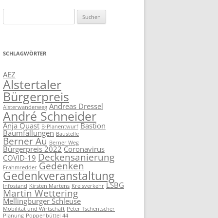
Suchen
nach:
SCHLAGWÖRTER
AEZ
Alstertaler
Bürgerpreis
Andreas Dressel
Alsterwanderweg
André Schneider
Anja Quast
Bastion
B-Planentwurf
Baumfällungen
Baustelle
Berner Au
Berner Weg
Bürgerpreis 2022
Coronavirus
Deckensanierung
COVID-19
Gedenken
Frahmredder
Gedenkveranstaltung
LSBG
Infostand
Kirsten Martens
Kreisverkehr
Martin Wettering
Mellingburger Schleuse
Mobilität und Wirtschaft
Peter Tschentscher
Planung
Poppenbüttel 44