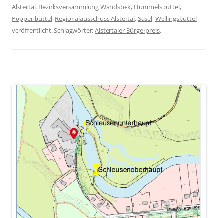
Alstertal
,
Bezirksversammlung Wandsbek
,
Hummelsbüttel
,
Poppenbüttel
,
Regionalausschuss Alstertal
,
Sasel
,
Wellingsbüttel
veröffentlicht. Schlagwörter:
Alstertaler Bürgerpreis
.