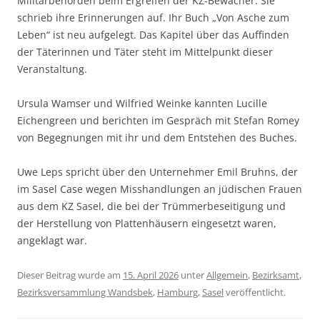
Militärbehörden beim Ergreifen der KZ-Bewacher. Sie
schrieb ihre Erinnerungen auf. Ihr Buch „Von Asche zum
Leben“ ist neu aufgelegt. Das Kapitel über das Auffinden
der Täterinnen und Täter steht im Mittelpunkt dieser
Veranstaltung.
Ursula Wamser und Wilfried Weinke kannten Lucille
Eichengreen und berichten im Gespräch mit Stefan Romey
von Begegnungen mit ihr und dem Entstehen des Buches.
Uwe Leps spricht über den Unternehmer Emil Bruhns, der
im Sasel Case wegen Misshandlungen an jüdischen Frauen
aus dem KZ Sasel, die bei der Trümmerbeseitigung und
der Herstellung von Plattenhäusern eingesetzt waren,
angeklagt war.
Dieser Beitrag wurde am
15. April 2026
unter
Allgemein
,
Bezirksamt
,
Bezirksversammlung Wandsbek
,
Hamburg
,
Sasel
veröffentlicht.