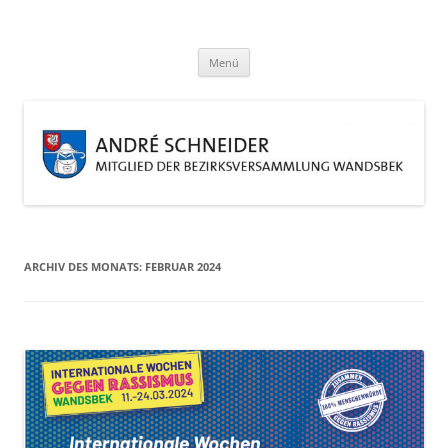
Zum
Inhalt
André Schneider
springen
Eine weitere WordPress-Website
Menü
ARCHIV DES MONATS:
FEBRUAR 2024