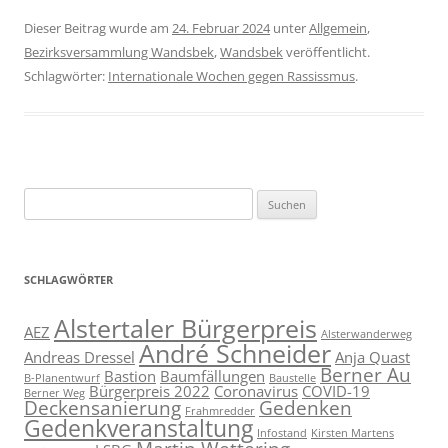
Dieser Beitrag wurde am
24. Februar 2024
unter
Allgemein
,
Bezirksversammlung Wandsbek
,
Wandsbek
veröffentlicht.
Schlagwörter:
Internationale Wochen gegen Rassissmus
.
Suchen
nach:
SCHLAGWÖRTER
Alstertaler Bürgerpreis
AEZ
Alsterwanderweg
André Schneider
Andreas Dressel
Anja Quast
Berner Au
Bastion
Baumfällungen
B-Planentwurf
Baustelle
Bürgerpreis 2022
Coronavirus
COVID-19
Berner Weg
Deckensanierung
Gedenken
Frahmredder
Gedenkveranstaltung
Infostand
Kirsten Martens