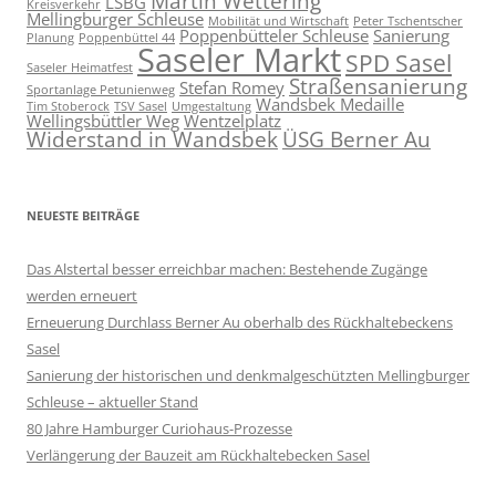
Martin Wettering
LSBG
Kreisverkehr
Mellingburger Schleuse
Mobilität und Wirtschaft
Peter Tschentscher
Poppenbütteler Schleuse
Sanierung
Planung
Poppenbüttel 44
Saseler Markt
SPD Sasel
Saseler Heimatfest
Straßensanierung
Stefan Romey
Sportanlage Petunienweg
Wandsbek Medaille
Tim Stoberock
TSV Sasel
Umgestaltung
Wellingsbüttler Weg
Wentzelplatz
Widerstand in Wandsbek
ÜSG Berner Au
NEUESTE BEITRÄGE
Das Alstertal besser erreichbar machen: Bestehende Zugänge
werden erneuert
Erneuerung Durchlass Berner Au oberhalb des Rückhalte­beckens
Sasel
Sanierung der historischen und denkmalgeschützten Mellingburger
Schleuse – aktueller Stand
80 Jahre Hamburger Curiohaus-Prozesse
Verlängerung der Bauzeit am Rückhaltebecken Sasel