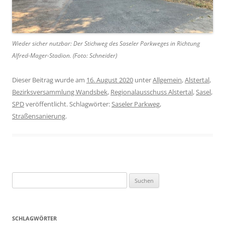
Wieder sicher nutzbar: Der Stichweg des Saseler Parkweges in Richtung
Alfred-Mager-Stadion. (Foto: Schneider)
Dieser Beitrag wurde am
16. August 2020
unter
Allgemein
,
Alstertal
,
Bezirksversammlung Wandsbek
,
Regionalausschuss Alstertal
,
Sasel
,
SPD
veröffentlicht. Schlagwörter:
Saseler Parkweg
,
Straßensanierung
.
Suchen
nach:
SCHLAGWÖRTER