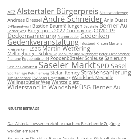
Alstertaler Bürgerpreis
AEZ
Alsterwanderweg
André Schneider
Andreas Dressel
Anja Quast
Berner Au
Bastion
Baumfällungen
B-Planentwurf
Baustelle
Bürgerpreis 2022
Coronavirus
COVID-19
Berner Weg
Deckensanierung
Gedenken
Frahmredder
Gedenkveranstaltung
Infostand
Kirsten Martens
Martin Wettering
LSBG
Kreisverkehr
Mellingburger Schleuse
Mobilität und Wirtschaft
Peter Tschentscher
Poppenbütteler Schleuse
Sanierung
Planung
Poppenbüttel 44
Saseler Markt
SPD Sasel
Saseler Heimatfest
Straßensanierung
Stefan Romey
Sportanlage Petunienweg
Wandsbek Medaille
Tim Stoberock
TSV Sasel
Umgestaltung
Wellingsbüttler Weg
Wentzelplatz
Widerstand in Wandsbek
ÜSG Berner Au
NEUESTE BEITRÄGE
Das Alstertal besser erreichbar machen: Bestehende Zugänge
werden erneuert
Erneuerung Durchlass Berner Au oberhalb des Rückhalte­beckens