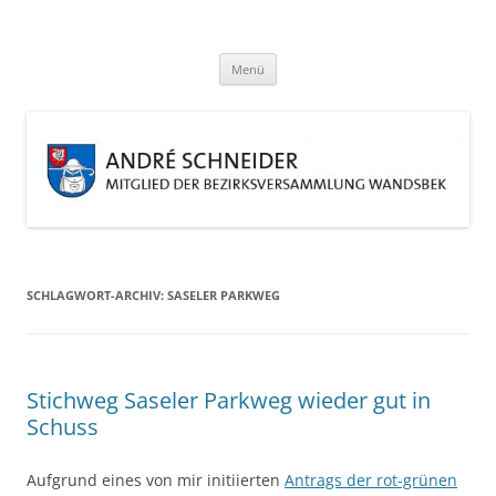
Zum
Inhalt
André Schneider
springen
Eine weitere WordPress-Website
Menü
SCHLAGWORT-ARCHIV:
SASELER PARKWEG
Stichweg Saseler Parkweg wieder gut in
Schuss
Aufgrund eines von mir initiierten
Antrags der rot-grünen