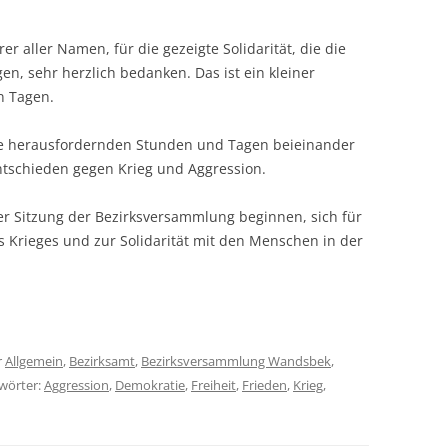
er aller Namen, für die gezeigte Solidarität, die die
, sehr herzlich bedanken. Das ist ein kleiner
n Tagen.
lle herausfordernden Stunden und Tagen beieinander
entschieden gegen Krieg und Aggression.
der Sitzung der Bezirksversammlung beginnen, sich für
 Krieges und zur Solidarität mit den Menschen in der
r
Allgemein
,
Bezirksamt
,
Bezirksversammlung Wandsbek
,
gwörter:
Aggression
,
Demokratie
,
Freiheit
,
Frieden
,
Krieg
,