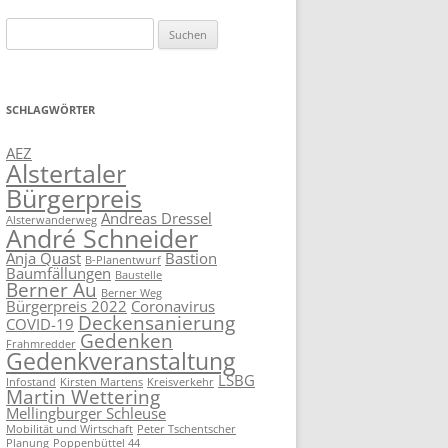
Suchen
nach:
SCHLAGWÖRTER
AEZ
Alstertaler
Bürgerpreis
Andreas Dressel
Alsterwanderweg
André Schneider
Anja Quast
Bastion
B-Planentwurf
Baumfällungen
Baustelle
Berner Au
Berner Weg
Bürgerpreis 2022
Coronavirus
Deckensanierung
COVID-19
Gedenken
Frahmredder
Gedenkveranstaltung
LSBG
Infostand
Kirsten Martens
Kreisverkehr
Martin Wettering
Mellingburger Schleuse
Mobilität und Wirtschaft
Peter Tschentscher
Planung
Poppenbüttel 44