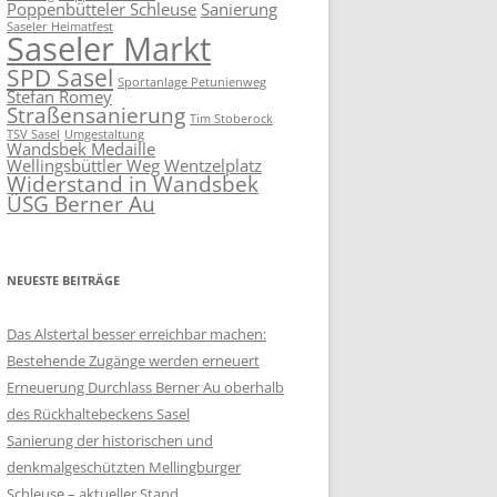
Poppenbütteler Schleuse
Sanierung
Saseler Heimatfest
Saseler Markt
SPD Sasel
Sportanlage Petunienweg
Stefan Romey
Straßensanierung
Tim Stoberock
TSV Sasel
Umgestaltung
Wandsbek Medaille
Wellingsbüttler Weg
Wentzelplatz
Widerstand in Wandsbek
ÜSG Berner Au
NEUESTE BEITRÄGE
Das Alstertal besser erreichbar machen:
Bestehende Zugänge werden erneuert
Erneuerung Durchlass Berner Au oberhalb
des Rückhalte­beckens Sasel
Sanierung der historischen und
denkmalgeschützten Mellingburger
Schleuse – aktueller Stand