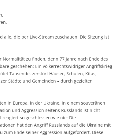
,
n,
ren,
 alle, die per Live-Stream zuschauen. Die Sitzung ist
er Normalität zu finden, denn 77 Jahre nach Ende des
lbare geschehen: Ein völkerrechtswidriger Angriffskrieg
ötet Tausende, zerstört Häuser, Schulen, Kitas,
nzer Städte und Gemeinden – durch gezielten
ten in Europa, in der Ukraine, in einem souveränen
vasion und Aggression seitens Russlands ist nicht
reagiert so geschlossen wie nie: Die
ionen hat den Angriff Russlands auf die Ukraine mit
au zum Ende seiner Aggression aufgefordert. Diese