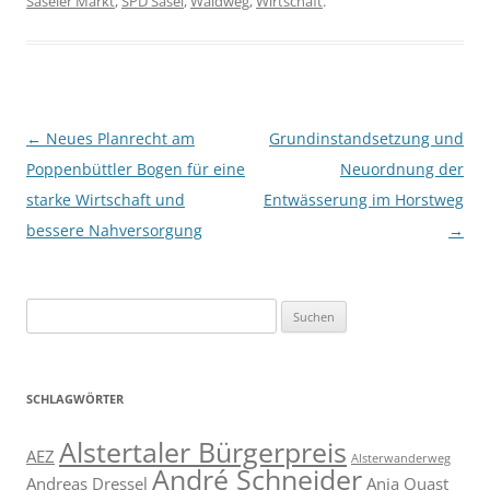
Saseler Markt
,
SPD Sasel
,
Waldweg
,
Wirtschaft
.
Beitragsnavigation
←
Neues Planrecht am
Grundinstandsetzung und
Poppenbüttler Bogen für eine
Neuordnung der
starke Wirtschaft und
Entwässerung im Horstweg
bessere Nahversorgung
→
Suchen
nach:
SCHLAGWÖRTER
Alstertaler Bürgerpreis
AEZ
Alsterwanderweg
André Schneider
Andreas Dressel
Anja Quast