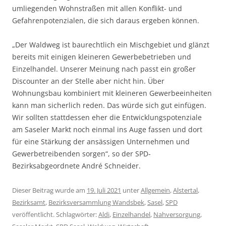
umliegenden Wohnstraßen mit allen Konflikt- und
Gefahrenpotenzialen, die sich daraus ergeben können.
„Der Waldweg ist baurechtlich ein Mischgebiet und glänzt
bereits mit einigen kleineren Gewerbebetrieben und
Einzelhandel. Unserer Meinung nach passt ein großer
Discounter an der Stelle aber nicht hin. Über
Wohnungsbau kombiniert mit kleineren Gewerbeeinheiten
kann man sicherlich reden. Das würde sich gut einfügen.
Wir sollten stattdessen eher die Entwicklungspotenziale
am Saseler Markt noch einmal ins Auge fassen und dort
für eine Stärkung der ansässigen Unternehmen und
Gewerbetreibenden sorgen“, so der SPD-
Bezirksabgeordnete André Schneider.
Dieser Beitrag wurde am
19. Juli 2021
unter
Allgemein
,
Alstertal
,
Bezirksamt
,
Bezirksversammlung Wandsbek
,
Sasel
,
SPD
veröffentlicht. Schlagwörter:
Aldi
,
Einzelhandel
,
Nahversorgung
,