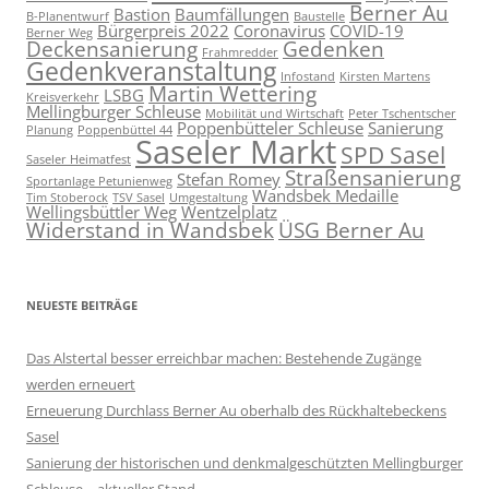
Berner Au
Bastion
Baumfällungen
B-Planentwurf
Baustelle
Bürgerpreis 2022
Coronavirus
COVID-19
Berner Weg
Deckensanierung
Gedenken
Frahmredder
Gedenkveranstaltung
Infostand
Kirsten Martens
Martin Wettering
LSBG
Kreisverkehr
Mellingburger Schleuse
Mobilität und Wirtschaft
Peter Tschentscher
Poppenbütteler Schleuse
Sanierung
Planung
Poppenbüttel 44
Saseler Markt
SPD Sasel
Saseler Heimatfest
Straßensanierung
Stefan Romey
Sportanlage Petunienweg
Wandsbek Medaille
Tim Stoberock
TSV Sasel
Umgestaltung
Wellingsbüttler Weg
Wentzelplatz
Widerstand in Wandsbek
ÜSG Berner Au
NEUESTE BEITRÄGE
Das Alstertal besser erreichbar machen: Bestehende Zugänge
werden erneuert
Erneuerung Durchlass Berner Au oberhalb des Rückhalte­beckens
Sasel
Sanierung der historischen und denkmalgeschützten Mellingburger