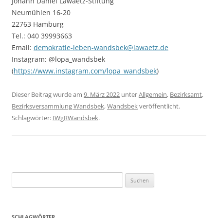
Johann Daniel Lawaetz-Stiftung
Neumühlen 16-20
22763 Hamburg
Tel.: 040 39993663
Email:
demokratie-leben-wandsbek@lawaetz.de
Instagram: @lopa_wandsbek
(
https://www.instagram.com/lopa_wandsbek
)
Dieser Beitrag wurde am
9. März 2022
unter
Allgemein
,
Bezirksamt
,
Bezirksversammlung Wandsbek
,
Wandsbek
veröffentlicht.
Schlagwörter:
IWgRWandsbek
.
Suchen
nach:
SCHLAGWÖRTER