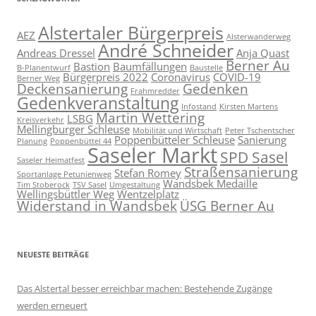
Alstertaler Bürgerpreis
AEZ
Alsterwanderweg
André Schneider
Andreas Dressel
Anja Quast
Berner Au
Bastion
Baumfällungen
B-Planentwurf
Baustelle
Bürgerpreis 2022
Coronavirus
COVID-19
Berner Weg
Deckensanierung
Gedenken
Frahmredder
Gedenkveranstaltung
Infostand
Kirsten Martens
Martin Wettering
LSBG
Kreisverkehr
Mellingburger Schleuse
Mobilität und Wirtschaft
Peter Tschentscher
Poppenbütteler Schleuse
Sanierung
Planung
Poppenbüttel 44
Saseler Markt
SPD Sasel
Saseler Heimatfest
Straßensanierung
Stefan Romey
Sportanlage Petunienweg
Wandsbek Medaille
Tim Stoberock
TSV Sasel
Umgestaltung
Wellingsbüttler Weg
Wentzelplatz
Widerstand in Wandsbek
ÜSG Berner Au
NEUESTE BEITRÄGE
Das Alstertal besser erreichbar machen: Bestehende Zugänge
werden erneuert