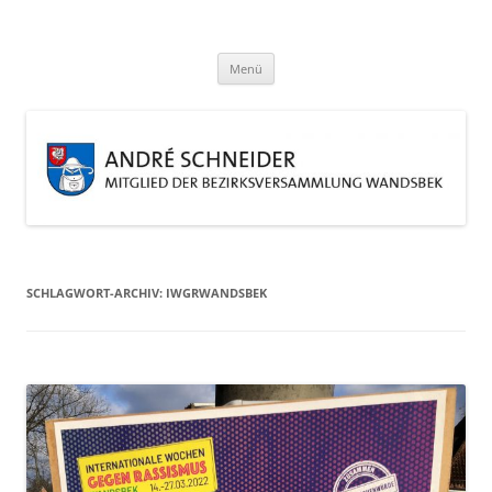
Zum
Inhalt
André Schneider
springen
Eine weitere WordPress-Website
Menü
SCHLAGWORT-ARCHIV:
IWGRWANDSBEK